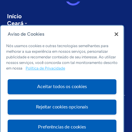
Início
Ceará
Sobre a ASN
Aviso de Cookies
Últimas notícias
Entre em contato
Nós usamos cookies e outras tecnologias semelhantes para
Editorias
melhorar a sua experiência em nossos serviços, personalizar
publicidade e recomendar conteúdo de seu interesse. Ao utilizar
Economia & Política
nossos serviços, você concorda com tal monitoramento descrito
em nossa
Política de Privacidade
Inovação & Tecnologia
Cultura empreendedora
Dados
Aceitar todos os cookies
Arquivo
Rejeitar cookies opcionais
Preferências de cookies
Visite o Portal Sebrae