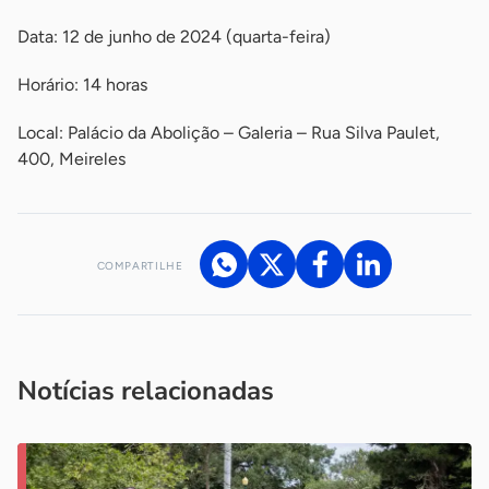
Data: 12 de junho de 2024 (quarta-feira)
Horário: 14 horas
Local: Palácio da Abolição – Galeria – Rua Silva Paulet,
400, Meireles
COMPARTILHE
Acesse nossos canais de atendimento
Ficou com alguma dúvida?
.
Se
você é um profissional da imprensa, entre em contato pelo
imprensa@sebrae.com.br
fale com a ASN em cada UF
ou
Notícias relacionadas