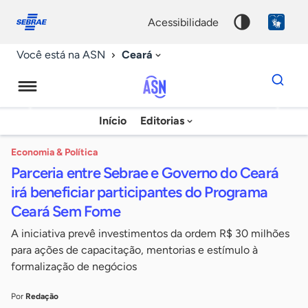
Fale
Acessibilidade
conosco
0
acessibilidade
9
Ceará
Você está na ASN
Dados
para
busca
Agência
Início
Editorias
Palavra
Sebrae
chave
de
Economia & Política
Parceria entre Sebrae e Governo do Ceará
Notícias
irá beneficiar participantes do Programa
Ceará Sem Fome
A iniciativa prevê investimentos da ordem R$ 30 milhões
para ações de capacitação, mentorias e estímulo à
formalização de negócios
Por
Redação