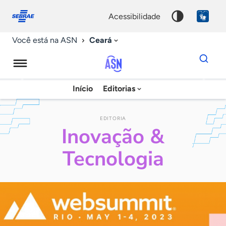
Fale
Acessibilidade
conosco
0
acessibilidade
9
Ceará
Você está na ASN
Dados
para
busca
Agência
Início
Editorias
Palavra
Sebrae
chave
de
EDITORIA
Inovação &
Notícias
Tecnologia