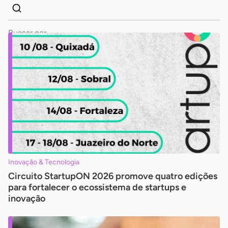
Dados
Palavra
para
chave
busca
Pesquisar
Inovação & Tecnologia
Circuito StartupON 2026 promove quatro edições
para fortalecer o ecossistema de startups e
inovação