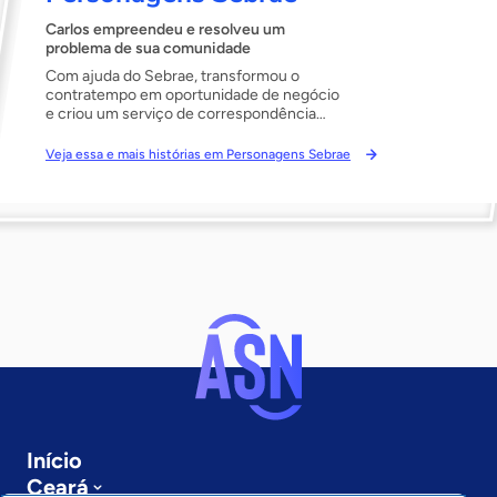
Carlos empreendeu e resolveu um
problema de sua comunidade
Com ajuda do Sebrae, transformou o
contratempo em oportunidade de negócio
e criou um serviço de correspondência
que foi expandido para outras
comunidades do Rio de Janeiro.
Veja essa e mais histórias em Personagens Sebrae
Início
Ceará