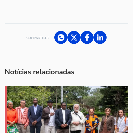
-
COMPARTILHE
Acesse nossos canais de atendimento
Ficou com alguma dúvida?
.
Se
você é um profissional da imprensa, entre em contato pelo
imprensa@sebrae.com.br
fale com a ASN em cada UF
ou
Notícias relacionadas