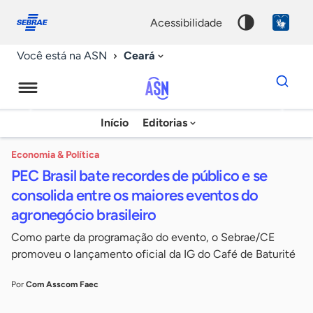
Fale
Acessibilidade
conosco
0
acessibilidade
9
Ceará
Você está na ASN
Dados
para
busca
Agência
Início
Editorias
Palavra
Sebrae
chave
de
Economia & Política
PEC Brasil bate recordes de público e se
Notícias
consolida entre os maiores eventos do
agronegócio brasileiro
Como parte da programação do evento, o Sebrae/CE
promoveu o lançamento oficial da IG do Café de Baturité
Por
Com Asscom Faec