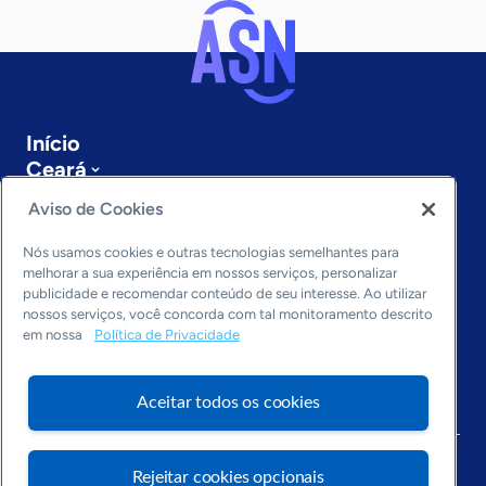
Início
Ceará
Sobre a ASN
Aviso de Cookies
Últimas notícias
Entre em contato
Nós usamos cookies e outras tecnologias semelhantes para
Editorias
melhorar a sua experiência em nossos serviços, personalizar
publicidade e recomendar conteúdo de seu interesse. Ao utilizar
Economia & Política
nossos serviços, você concorda com tal monitoramento descrito
em nossa
Política de Privacidade
Inovação & Tecnologia
Cultura empreendedora
Dados
Aceitar todos os cookies
Arquivo
Rejeitar cookies opcionais