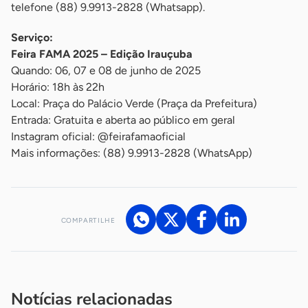
telefone (88) 9.9913-2828 (Whatsapp).
Serviço:
Feira FAMA 2025 – Edição Irauçuba
Quando: 06, 07 e 08 de junho de 2025
Horário: 18h às 22h
Local: Praça do Palácio Verde (Praça da Prefeitura)
Entrada: Gratuita e aberta ao público em geral
Instagram oficial: @feirafamaoficial
Mais informações: (88) 9.9913-2828 (WhatsApp)
COMPARTILHE
Acesse nossos canais de atendimento
Ficou com alguma dúvida?
.
Se
você é um profissional da imprensa, entre em contato pelo
imprensa@sebrae.com.br
fale com a ASN em cada UF
ou
Notícias relacionadas