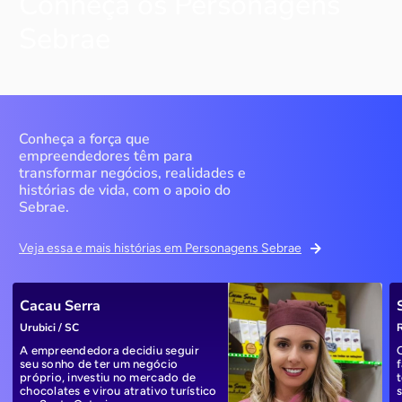
Conheça os Personagens
Sebrae
Conheça a força que
empreendedores têm para
transformar negócios, realidades e
histórias de vida, com o apoio do
Sebrae.
Veja essa e mais histórias em Personagens Sebrae
Cacau Serra
Urubici / SC
R
A empreendedora decidiu seguir
seu sonho de ter um negócio
próprio, investiu no mercado de
chocolates e virou atrativo turístico