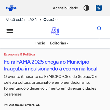
Fale
Acessibilidade
conosco
0
acessibilidade
9
Ceará
Você está na ASN
Dados
para
busca
Agência
Início
Editorias
Palavra
Sebrae
chave
de
Economia & Política
Feira FAMA 2025 chega ao Município
Notícias
Irauçuba impulsionando a economia local
O evento itinerante da FEMICRO-CE e do Sebrae/CE
celebra cultura, artesanato e empreendedorismo,
fomentando o desenvolvimento em diversas cidades
cearenses
Por
Ascom da Femicro-CE