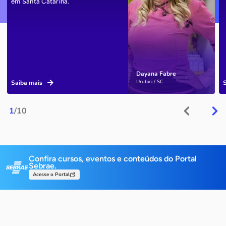
em Santa Catarina.
Dayana Fabre
Urubici / SC
Saiba mais
1
/10
Confira cursos, eventos e conteúdos do Portal
Sebrae.
Acesse o Portal