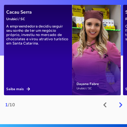
Cacau Serra
Urubici / SC
R
A empreendedora decidiu seguir
seu sonho de ter um negócio
próprio, investiu no mercado de
chocolates e virou atrativo turístico
em Santa Catarina.
Dayana Fabre
Urubici / SC
Saiba mais
1
/10