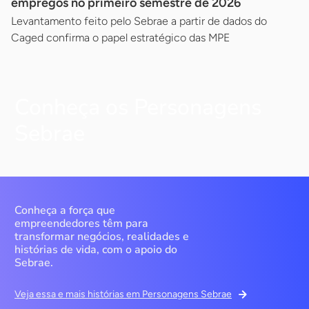
empregos no primeiro semestre de 2026
Levantamento feito pelo Sebrae a partir de dados do
Caged confirma o papel estratégico das MPE
Conheça os Personagens
Sebrae
Conheça a força que
empreendedores têm para
transformar negócios, realidades e
histórias de vida, com o apoio do
Sebrae.
Veja essa e mais histórias em Personagens Sebrae