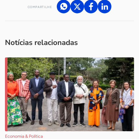
COMPARTILHE
Acesse nossos canais de atendimento
Ficou com alguma dúvida?
.
Se
você é um profissional da imprensa, entre em contato pelo
imprensa@sebrae.com.br
fale com a ASN em cada UF
ou
Notícias relacionadas
Economia & Política