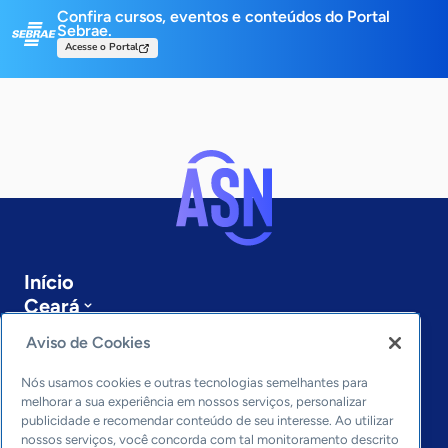
Confira cursos, eventos e conteúdos do Portal
Sebrae.
Acesse o Portal
Início
Ceará
Sobre a ASN
Aviso de Cookies
Últimas notícias
Entre em contato
Nós usamos cookies e outras tecnologias semelhantes para
Editorias
melhorar a sua experiência em nossos serviços, personalizar
publicidade e recomendar conteúdo de seu interesse. Ao utilizar
Economia & Política
nossos serviços, você concorda com tal monitoramento descrito