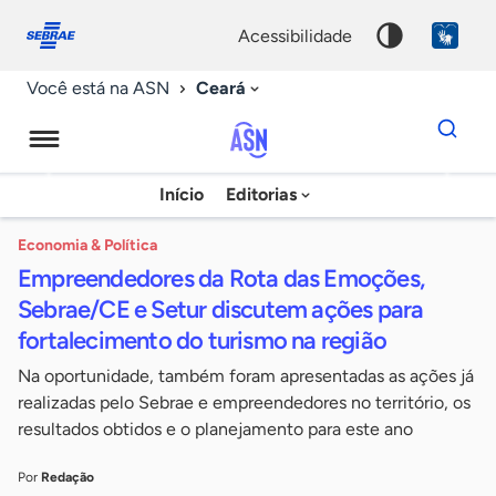
Fale
Acessibilidade
conosco
0
acessibilidade
9
Ceará
Você está na ASN
Dados
para
busca
Agência
Início
Editorias
Palavra
Sebrae
chave
de
Economia & Política
Empreendedores da Rota das Emoções,
Notícias
Sebrae/CE e Setur discutem ações para
fortalecimento do turismo na região
Na oportunidade, também foram apresentadas as ações já
realizadas pelo Sebrae e empreendedores no território, os
resultados obtidos e o planejamento para este ano
Por
Redação