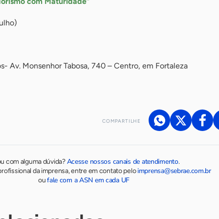
dorismo com Maturidade”
julho)
os- Av. Monsenhor Tabosa, 740 – Centro, em Fortaleza
COMPARTILHE
Acesse nossos canais de atendimento
ou com alguma dúvida?
.
imprensa@sebrae.com.br
rofissional da imprensa, entre em contato pelo
fale com a ASN em cada UF
ou