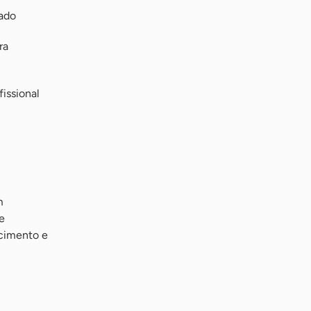
ado
ra
issional
m
e
cimento e