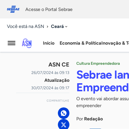
Fale
Acessibilidade
conosco
0
Acesse o Portal Sebrae
9
Ceará
Você está na ASN
Início
Economia & Política
Inovação & T
Agência
Sebrae
ASN CE
Cultura Empreendedora
de
Sebrae lan
26/07/2024 às 09:13
Atualização
Notícias
Empreend
30/07/2024 às 09:17
O evento vai abordar ass
COMPARTILHE
empreender
Por
Redação