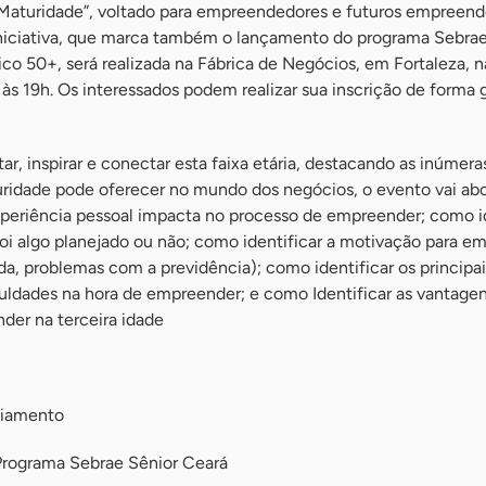
turidade”, voltado para empreendedores e futuros empreend
niciativa, que marca também o lançamento do programa Sebrae
ico 50+, será realizada na Fábrica de Negócios, em Fortaleza, 
h às 19h. Os interessados podem realizar sua inscrição de forma 
ar, inspirar e conectar esta faixa etária, destacando as inúmera
ridade pode oferecer no mundo dos negócios, o evento vai abo
periência pessoal impacta no processo de empreender; como id
i algo planejado ou não; como identificar a motivação para e
a, problemas com a previdência); como identificar os principai
culdades na hora de empreender; e como Identificar as vantagen
er na terceira idade
ciamento
rograma Sebrae Sênior Ceará