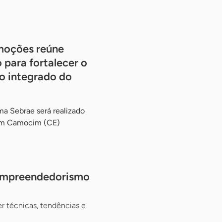
moções reúne
 para fortalecer o
co integrado do
a Sebrae será realizado
 em Camocim (CE)
e empreendedorismo
er técnicas, tendências e