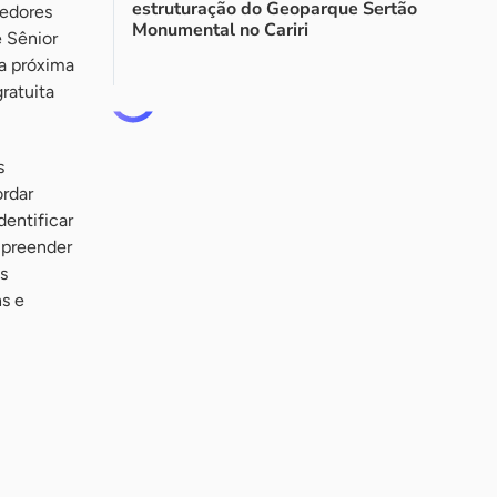
estruturação do Geoparque Sertão
edores
Monumental no Cariri
 Sênior
na próxima
gratuita
s
rdar
entificar
mpreender
s
s e