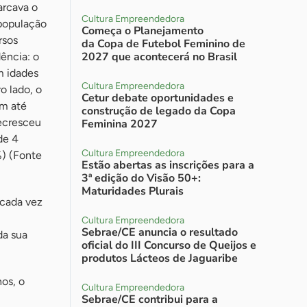
arcava o
Cultura Empreendedora
 população
Começa o Planejamento
rsos
da Copa de Futebol Feminino de
2027 que acontecerá no Brasil
ência: o
m idades
Cultura Empreendedora
o lado, o
Cetur debate oportunidades e
m até
construção de legado da Copa
ecresceu
Feminina 2027
de 4
Cultura Empreendedora
%) (Fonte
Estão abertas as inscrições para a
3ª edição do Visão 50+:
Maturidades Plurais
 cada vez
Cultura Empreendedora
Sebrae/CE anuncia o resultado
da sua
oficial do III Concurso de Queijos e
produtos Lácteos de Jaguaribe
hos, o
Cultura Empreendedora
:
Sebrae/CE contribui para a