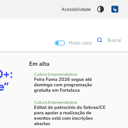
acessibilidade
Dados
Buscar
para
Modo claro
busca
Palavra
chave
Em alta
0+:
Cultura Empreendedora
Feira Fama 2026 segue até
e”
domingo com programação
gratuita em Fortaleza
Cultura Empreendedora
Edital de patrocínio do Sebrae/CE
para apoiar a realização de
eventos está com inscrições
abertas