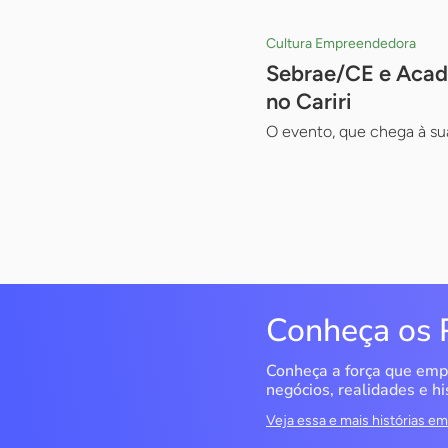
Cultura Empreendedora
Sebrae/CE e Acade
no Cariri
O evento, que chega à sua
Conheça os 
Conheça a força que emp
negócios, realidades e hi
Veja essa e mais histórias 