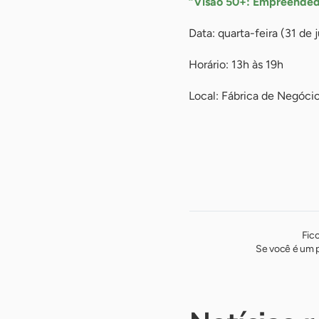
“Visão 50+: Empreende
Data: quarta-feira (31 de 
Horário: 13h às 19h
Local: Fábrica de Negóci
Fic
Se você é um p