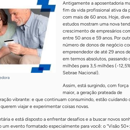
Antigamente a aposentadoria m
fim da vida profissional ativa da
com mais de 60 anos. Hoje, dive
estudos mostram uma nova tend
crescimento de empresários co
entre 50 anos e 59 anos. Por outr
número de donos de negócio co
empreendedor de até 29 anos d
em termos absolutos, passando 
milhões para 3,5 milhões (-12,5
Sebrae Nacional).
edora
Assim, está surgindo, com força
maior, a geração prateada de
ação vibrante: e que continuam consumindo, estão cuidando 
 querem viajar e experimentar coisas novas.
tária e está disposto a enfrentar desafios e a buscar novos son
o um evento formatado especialmente para você: o “Visão 50+