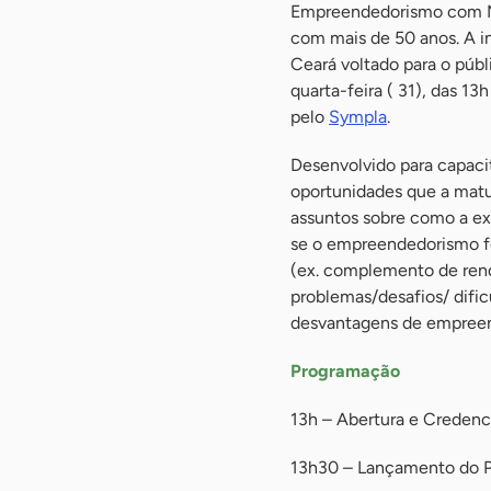
Empreendedorismo com Ma
com mais de 50 anos. A i
Ceará voltado para o públ
quarta-feira ( 31), das 13
pelo
Sympla
.
Desenvolvido para capacit
oportunidades que a matu
assuntos sobre como a ex
se o empreendedorismo fo
(ex. complemento de rend
problemas/desafios/ difi
desvantagens de empreend
Programação
13h – Abertura e Creden
13h30 – Lançamento do P