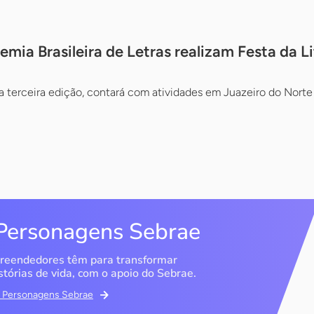
mia Brasileira de Letras realizam Festa da Li
 terceira edição, contará com atividades em Juazeiro do Norte
Personagens Sebrae
reendedores têm para transformar
stórias de vida, com o apoio do Sebrae.
em Personagens Sebrae