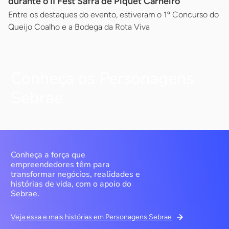
durante o II Fest Safra de Piquet Carneiro
Entre os destaques do evento, estiveram o 1º Concurso do
Queijo Coalho e a Bodega da Rota Viva
Conheça os Personagens
Sebrae
Conheça a força que
empreendedores têm para
transformar negócios, realidades e
histórias de vida, com o apoio do
Sebrae.
Veja essa e mais histórias em Personagens Sebrae