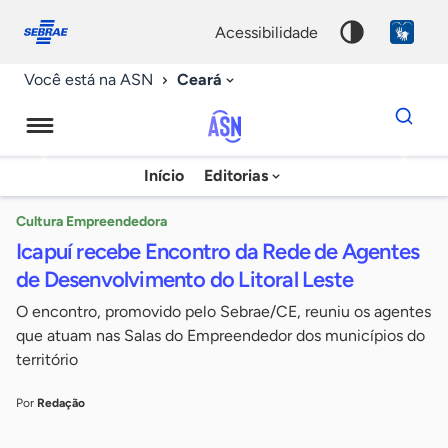
Fale
Acessibilidade
conosco
0
acessibilidade
9
Ceará
Você está na ASN
Dados
para
busca
Agência
Início
Editorias
Palavra
Sebrae
chave
de
Cultura Empreendedora
Icapuí recebe Encontro da Rede de Agentes
Notícias
de Desenvolvimento do Litoral Leste
O encontro, promovido pelo Sebrae/CE, reuniu os agentes
que atuam nas Salas do Empreendedor dos municípios do
território
Por
Redação