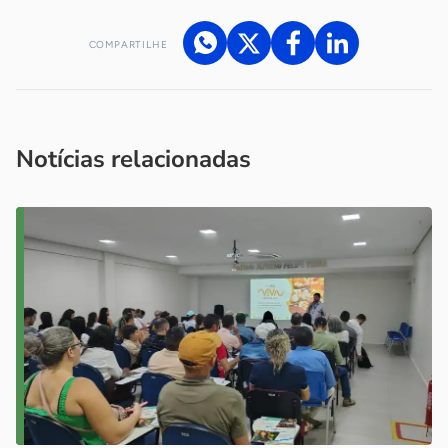
COMPARTILHE
Acesse nossos canais de atendimento
Ficou com alguma dúvida?
.
Se
você é um profissional da imprensa, entre em contato pelo
imprensa@sebrae.com.br
fale com a ASN em cada UF
ou
Notícias relacionadas