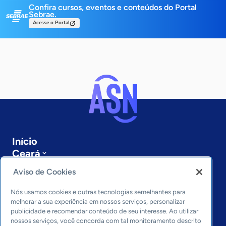
Confira cursos, eventos e conteúdos do Portal
Sebrae.
Acesse o Portal
Início
Ceará
Sobre a ASN
Aviso de Cookies
Últimas notícias
Entre em contato
Nós usamos cookies e outras tecnologias semelhantes para
Editorias
melhorar a sua experiência em nossos serviços, personalizar
publicidade e recomendar conteúdo de seu interesse. Ao utilizar
Economia & Política
nossos serviços, você concorda com tal monitoramento descrito