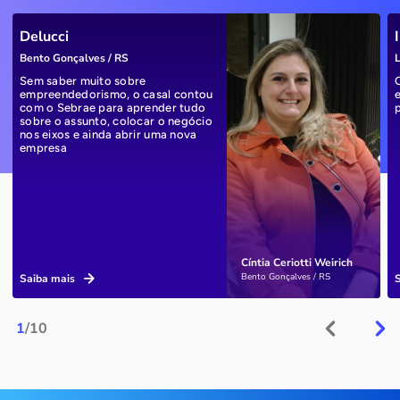
Delucci
Bento Gonçalves / RS
L
Sem saber muito sobre
empreendedorismo, o casal contou
com o Sebrae para aprender tudo
sobre o assunto, colocar o negócio
nos eixos e ainda abrir uma nova
empresa
Cíntia Ceriotti Weirich
Bento Gonçalves / RS
Saiba mais
1
/10