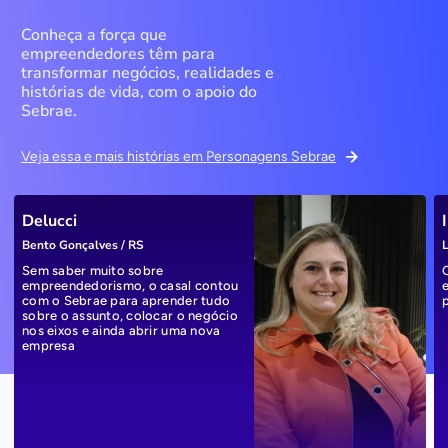
Conheça a força que
empreendedores têm para
transformar negócios, realidades e
histórias de vida, com o apoio do
Sebrae.
Veja essa e mais histórias em Personagens Sebrae
Delucci
Bento Gonçalves / RS
L
Sem saber muito sobre
empreendedorismo, o casal contou
com o Sebrae para aprender tudo
sobre o assunto, colocar o negócio
nos eixos e ainda abrir uma nova
empresa