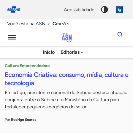
Fale
Acessibilidade
conosco
0
acessibilidade
9
Ceará
Você está na ASN
Dados
para
busca
Agência
Início
Editorias
Palavra
Sebrae
chave
de
Cultura Empreendedora
Economia Criativa: consumo, mídia, cultura e
Notícias
tecnologia
Em artigo, presidente nacional do Sebrae destaca atuação
conjunta entre o Sebrae e o Ministério da Cultura para
fortalecer pequenos negócios do setor
Por
Rodrigo Soares