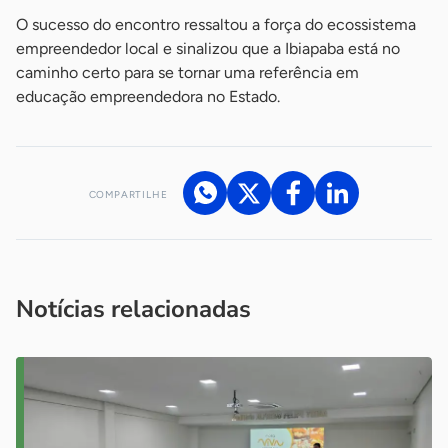
O sucesso do encontro ressaltou a força do ecossistema
empreendedor local e sinalizou que a Ibiapaba está no
caminho certo para se tornar uma referência em
educação empreendedora no Estado.
COMPARTILHE
Acesse nossos canais de atendimento
Ficou com alguma dúvida?
.
Se
você é um profissional da imprensa, entre em contato pelo
imprensa@sebrae.com.br
fale com a ASN em cada UF
ou
Notícias relacionadas