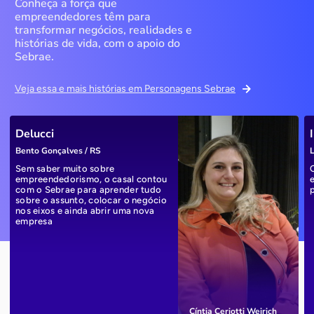
Conheça a força que
empreendedores têm para
transformar negócios, realidades e
histórias de vida, com o apoio do
Sebrae.
Veja essa e mais histórias em Personagens Sebrae
Delucci
Bento Gonçalves / RS
L
Sem saber muito sobre
empreendedorismo, o casal contou
com o Sebrae para aprender tudo
sobre o assunto, colocar o negócio
nos eixos e ainda abrir uma nova
empresa
Cíntia Ceriotti Weirich