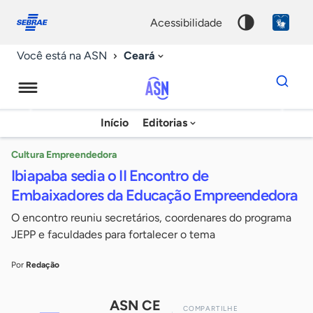
Fale
Acessibilidade
conosco
0
acessibilidade
9
Ceará
Você está na ASN
Dados
para
busca
Agência
Início
Editorias
Palavra
Sebrae
chave
de
Cultura Empreendedora
Ibiapaba sedia o II Encontro de
Notícias
Embaixadores da Educação Empreendedora
O encontro reuniu secretários, coordenares do programa
JEPP e faculdades para fortalecer o tema
Por
Redação
ASN CE
COMPARTILHE