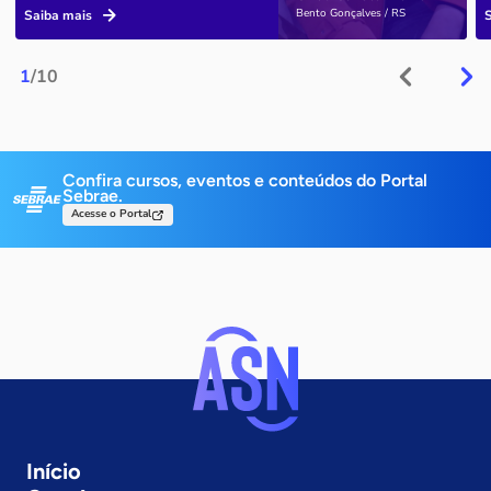
Bento Gonçalves / RS
Saiba mais
1
/10
Confira cursos, eventos e conteúdos do Portal
Sebrae.
Acesse o Portal
Início