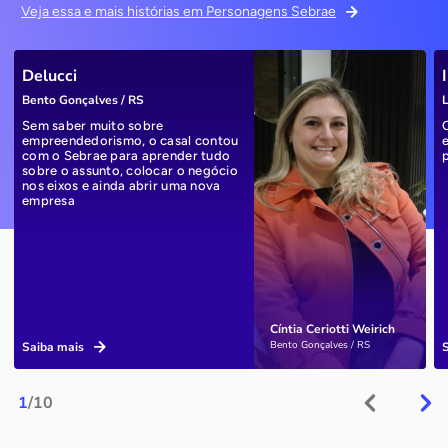
Veja essa e mais histórias em Personagens Sebrae
Delucci
Bento Gonçalves / RS
L
Sem saber muito sobre
empreendedorismo, o casal contou
com o Sebrae para aprender tudo
sobre o assunto, colocar o negócio
nos eixos e ainda abrir uma nova
empresa
Cíntia Ceriotti Weirich
Bento Gonçalves / RS
Saiba mais
1
/10