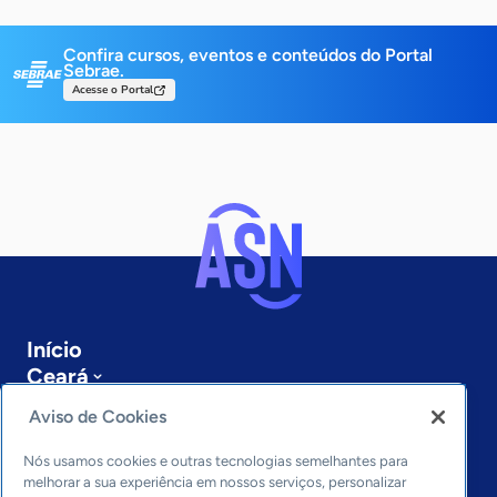
Confira cursos, eventos e conteúdos do Portal
Sebrae.
Acesse o Portal
Início
Ceará
Sobre a ASN
Aviso de Cookies
Últimas notícias
Entre em contato
Nós usamos cookies e outras tecnologias semelhantes para
Editorias
melhorar a sua experiência em nossos serviços, personalizar