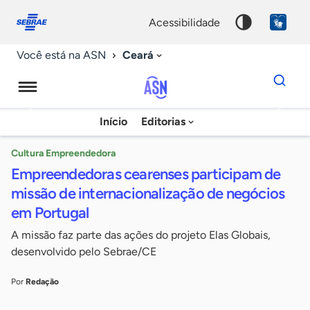
Fale
Acessibilidade
conosco
0
acessibilidade
9
Ceará
Você está na ASN
Dados
para
busca
Agência
Início
Editorias
Palavra
Sebrae
chave
de
Cultura Empreendedora
Empreendedoras cearenses participam de
Notícias
missão de internacionalização de negócios
em Portugal
A missão faz parte das ações do projeto Elas Globais,
desenvolvido pelo Sebrae/CE
Por
Redação