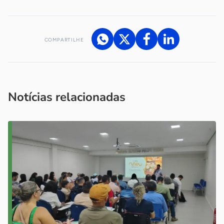
COMPARTILHE
Acesse nossos canais de atendimento
Ficou com alguma dúvida?
.
Se
você é um profissional da imprensa, entre em contato pelo
imprensa@sebrae.com.br
fale com a ASN em cada UF
ou
Notícias relacionadas