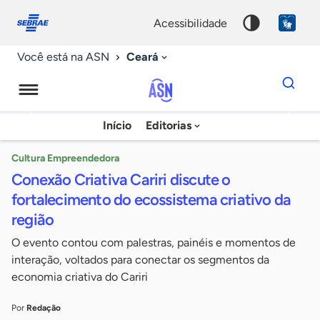
Fale
Acessibilidade
conosco
0
acessibilidade
9
Ceará
Você está na ASN
Dados
para
busca
Agência
Início
Editorias
Palavra
Sebrae
chave
de
Cultura Empreendedora
Conexão Criativa Cariri discute o
Notícias
fortalecimento do ecossistema criativo da
região
O evento contou com palestras, painéis e momentos de
interação, voltados para conectar os segmentos da
economia criativa do Cariri
Por
Redação