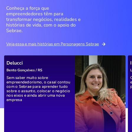
Conheça a força que
empreendedores têm para
transformar negócios, realidades e
histórias de vida, com o apoio do
Sebrae.
Veja essa e mais histórias em Personagens Sebrae
Delucci
Bento Gonçalves / RS
L
Sem saber muito sobre
empreendedorismo, o casal contou
com o Sebrae para aprender tudo
sobre o assunto, colocar o negócio
nos eixos e ainda abrir uma nova
empresa