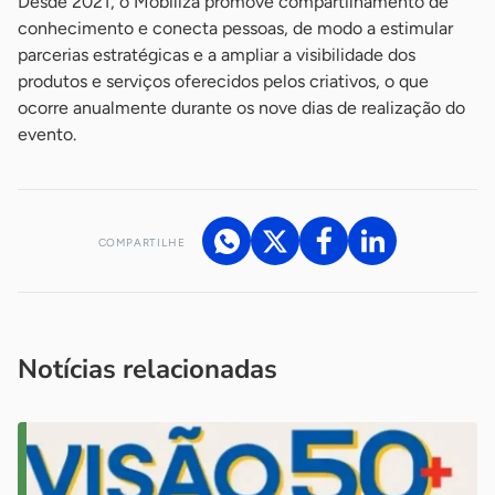
Desde 2021, o Mobiliza promove compartilhamento de
conhecimento e conecta pessoas, de modo a estimular
parcerias estratégicas e a ampliar a visibilidade dos
produtos e serviços oferecidos pelos criativos, o que
ocorre anualmente durante os nove dias de realização do
evento.
COMPARTILHE
Acesse nossos canais de atendimento
Ficou com alguma dúvida?
.
Se
você é um profissional da imprensa, entre em contato pelo
imprensa@sebrae.com.br
fale com a ASN em cada UF
ou
Notícias relacionadas