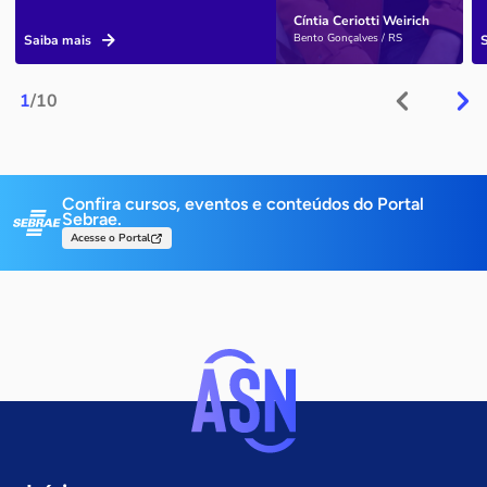
Cíntia Ceriotti Weirich
Bento Gonçalves / RS
Saiba mais
1
/10
Confira cursos, eventos e conteúdos do Portal
Sebrae.
Acesse o Portal