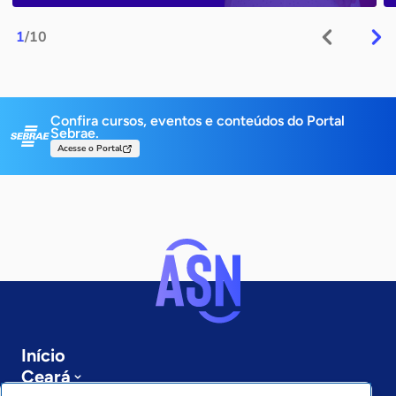
1
/10
Confira cursos, eventos e conteúdos do Portal
Sebrae.
Acesse o Portal
Início
Ceará