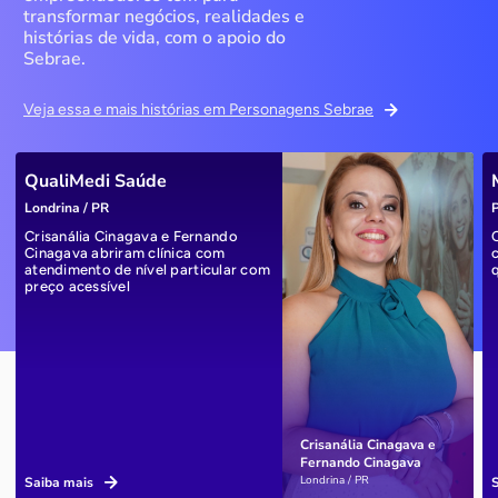
transformar negócios, realidades e
histórias de vida, com o apoio do
Sebrae.
Veja essa e mais histórias em Personagens Sebrae
QualiMedi Saúde
Londrina / PR
P
Crisanália Cinagava e Fernando
Cinagava abriram clínica com
atendimento de nível particular com
preço acessível
Crisanália Cinagava e
Fernando Cinagava
Londrina / PR
Saiba mais