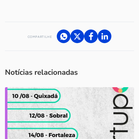
-
COMPARTILHE
Acesse nossos canais de atendimento
Ficou com alguma dúvida?
.
Se
você é um profissional da imprensa, entre em contato pelo
imprensa@sebrae.com.br
fale com a ASN em cada UF
ou
Notícias relacionadas