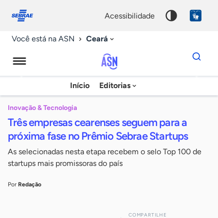
Fale
Acessibilidade
conosco
0
acessibilidade
9
Ceará
Você está na ASN
Dados
para
busca
Agência
Início
Editorias
Palavra
Sebrae
chave
de
Inovação & Tecnologia
Três empresas cearenses seguem para a
Notícias
próxima fase no Prêmio Sebrae Startups
As selecionadas nesta etapa recebem o selo Top 100 de
startups mais promissoras do país
Por
Redação
COMPARTILHE