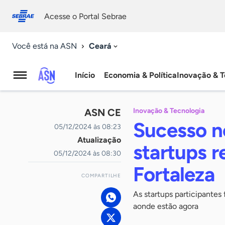
Fale
Acessibilidade
conosco
0
Acesse o Portal Sebrae
9
Ceará
Você está na ASN
Início
Economia & Política
Inovação & T
Agência
Sebrae
ASN CE
Inovação & Tecnologia
de
Sucesso 
05/12/2024 às 08:23
Atualização
Notícias
startups r
05/12/2024 às 08:30
Fortaleza
COMPARTILHE
As startups participante
aonde estão agora