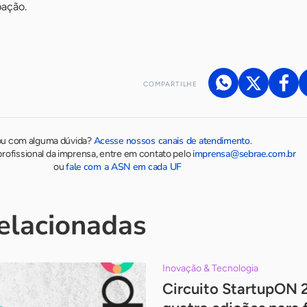
pação.
COMPARTILHE
Acesse nossos canais de atendimento
ou com alguma dúvida?
.
imprensa@sebrae.com.br
rofissional da imprensa, entre em contato pelo
fale com a ASN em cada UF
ou
relacionadas
Inovação & Tecnologia
Circuito StartupON