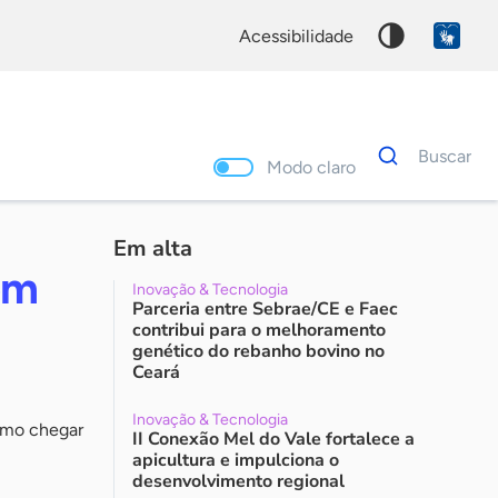
acessibilidade
Dados
Buscar
para
Modo claro
busca
Palavra
chave
Em alta
om
Inovação & Tecnologia
Parceria entre Sebrae/CE e Faec
contribui para o melhoramento
genético do rebanho bovino no
Ceará
Inovação & Tecnologia
como chegar
II Conexão Mel do Vale fortalece a
apicultura e impulciona o
desenvolvimento regional