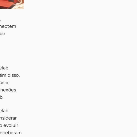
,
conectem
 de
elab
ém disso,
os e
conexões
b.
elab
nsiderar
o evoluir
 receberam