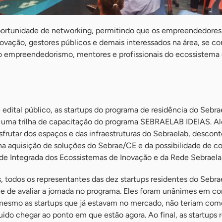
rtunidade de networking, permitindo que os empreendedores
inovação, gestores públicos e demais interessados na área, se 
o empreendedorismo, mentores e profissionais do ecossistema
edital público, as startups do programa de residência do Sebra
e uma trilha de capacitação do programa SEBRAELAB IDEIAS. Al
rutar dos espaços e das infraestruturas do Sebraelab, descont
na aquisição de soluções do Sebrae/CE e da possibilidade de 
de Integrada dos Ecossistemas de Inovação e da Rede Sebraela
 todos os representantes das dez startups residentes do Sebra
e de avaliar a jornada no programa. Eles foram unânimes em co
, mesmo as startups que já estavam no mercado, não teriam com
ido chegar ao ponto em que estão agora. Ao final, as startups