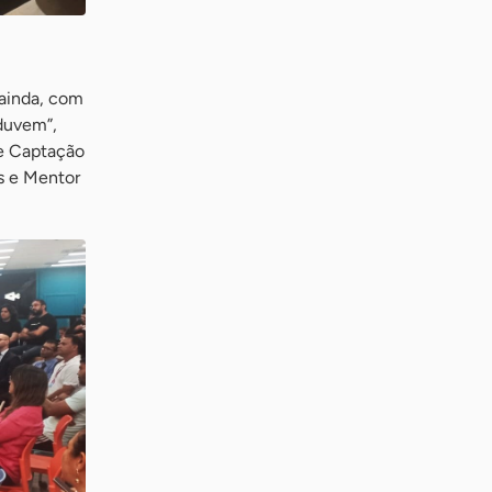
 ainda, com
Eduvem”,
 e Captação
s e Mentor