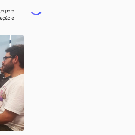
es para
vação e