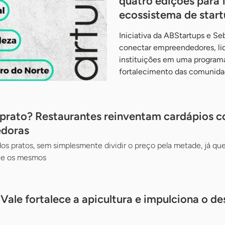
quatro edições para f
ecossistema de start
Iniciativa da ABStartups e S
conectar empreendedores, lid
instituições em uma program
fortalecimento das comunida
prato? Restaurantes reinventam cardápios 
edoras
os pratos, sem simplesmente dividir o preço pela metade, já qu
te os mesmos
 Vale fortalece a apicultura e impulciona o 