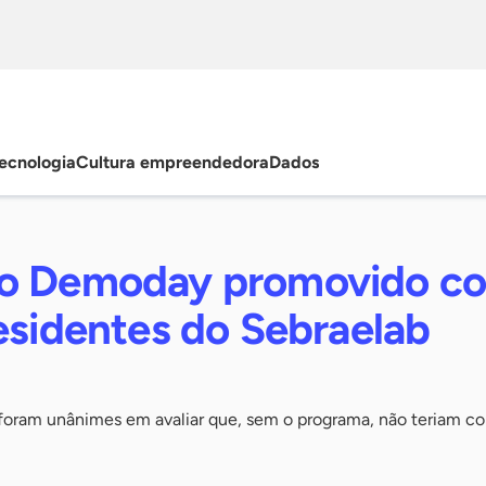
ecnologia
Cultura empreendedora
Dados
no Demoday promovido c
esidentes do Sebraelab
s foram unânimes em avaliar que, sem o programa, não teriam 