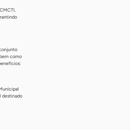
o CMCTI,
rantindo
 conjunto
s, bem como
benefícios:
Municipal
l destinado