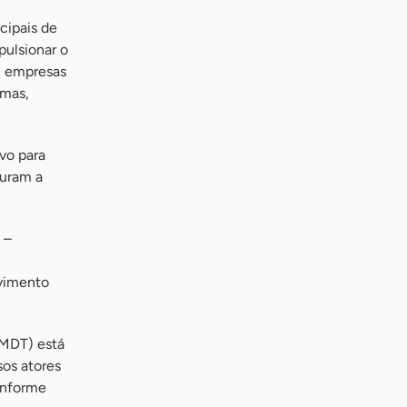
cipais de
pulsionar o
, empresas
amas,
vo para
turam a
 –
lvimento
PMDT) está
os atores
conforme