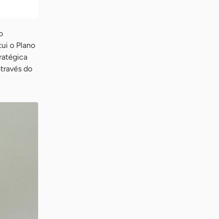
o
ui o Plano
ratégica
através do