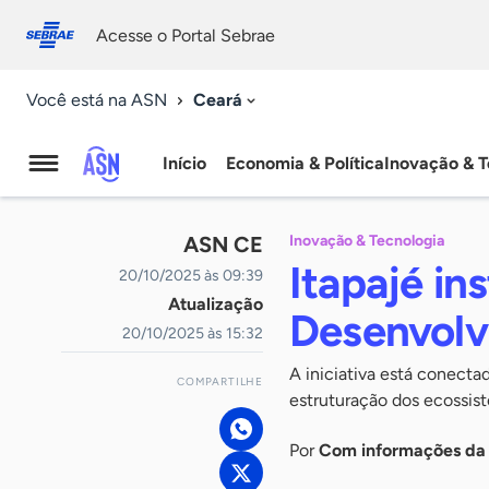
Fale
Acessibilidade
conosco
0
Acesse o Portal Sebrae
9
Ceará
Você está na ASN
Início
Economia & Política
Inovação & T
Agência
Sebrae
ASN CE
Inovação & Tecnologia
de
Itapajé in
20/10/2025 às 09:39
Atualização
Notícias
Desenvolv
20/10/2025 às 15:32
A iniciativa está conect
COMPARTILHE
estruturação dos ecossist
Por
Com informações da P