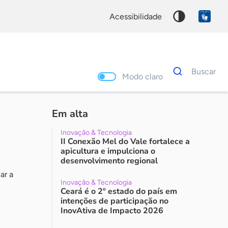
acessibilidade
Dados
Buscar
para
Modo claro
busca
Palavra
chave
Em alta
Inovação & Tecnologia
II Conexão Mel do Vale fortalece a
apicultura e impulciona o
desenvolvimento regional
ar a
Inovação & Tecnologia
Ceará é o 2º estado do país em
intenções de participação no
InovAtiva de Impacto 2026