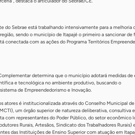
rceria”, destaca o articulador do Sebrae/CE.
te do Sebrae está trabalhando intensivamente para a melhoria 
egião, sendo o município de Itapajé o primeiro a sancionar de f
stá conectada com as ações do Programa Territórios Empreende
i Complementar determina que o município adotará medidas de 
ntífica e tecnológica no ambiente produtivo, buscando o
sistema de Empreendedorismo e Inovação.
os atores é institucionalizada através do Conselho Municipal de
CTI), um órgão superior de natureza deliberativa, consultiva e
ta com representantes do Poder Público, do setor econômico 
dutores Rurais, Artesãos, Sindicato dos Trabalhadores Rurais) e
ntes das Instituições de Ensino Superior com atuação em Itapa