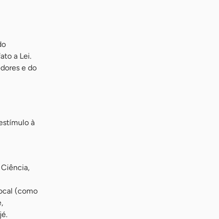
do
ato a Lei.
dores e do
estímulo à
 Ciência,
local (como
,
jé.