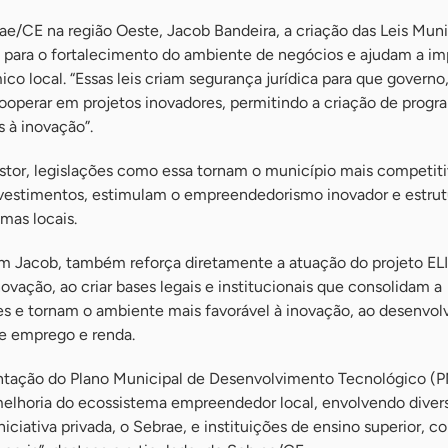
rae/CE na região Oeste, Jacob Bandeira, a criação das Leis Muni
s para o fortalecimento do ambiente de negócios e ajudam a im
o local. “Essas leis criam segurança jurídica para que governo
ooperar em projetos inovadores, permitindo a criação de progr
 à inovação”.
stor, legislações como essa tornam o município mais competiti
 investimentos, estimulam o empreendedorismo inovador e estru
mas locais.
om Jacob, também reforça diretamente a atuação do projeto ELI
ovação, ao criar bases legais e institucionais que consolidam a
es e tornam o ambiente mais favorável à inovação, ao desenvo
de emprego e renda.
ntação do Plano Municipal de Desenvolvimento Tecnológico (
elhoria do ecossistema empreendedor local, envolvendo divers
iciativa privada, o Sebrae, e instituições de ensino superior, 