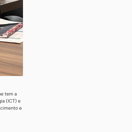
ue tem a
ia (ICT) e
ecimento e