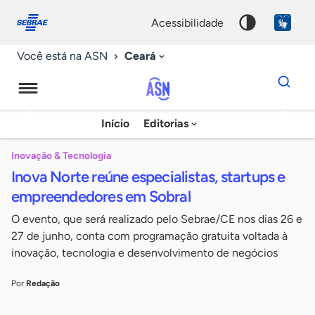
Fale
Acessibilidade
conosco
0
acessibilidade
9
Ceará
Você está na ASN
Dados
para
busca
Agência
Início
Editorias
Palavra
Sebrae
chave
de
Inovação & Tecnologia
Inova Norte reúne especialistas, startups e
Notícias
empreendedores em Sobral
O evento, que será realizado pelo Sebrae/CE nos dias 26 e
27 de junho, conta com programação gratuita voltada à
inovação, tecnologia e desenvolvimento de negócios
Por
Redação