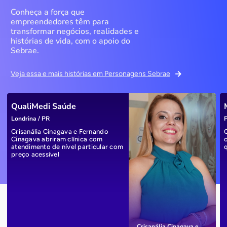
Conheça a força que
empreendedores têm para
transformar negócios, realidades e
histórias de vida, com o apoio do
Sebrae.
Veja essa e mais histórias em Personagens Sebrae
QualiMedi Saúde
Londrina / PR
P
Crisanália Cinagava e Fernando
Cinagava abriram clínica com
atendimento de nível particular com
preço acessível
Crisanália Cinagava e