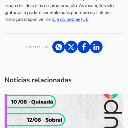
longo dos dois dias de programação. As inscrições são
gratuitas e podem ser realizadas por meio do link de
inscrição disponível na
loja do Sebrae/CE
.
COMPARTILHE
Acesse nossos canais de atendimento
Ficou com alguma dúvida?
.
Se
você é um profissional da imprensa, entre em contato pelo
imprensa@sebrae.com.br
fale com a ASN em cada UF
ou
Notícias relacionadas