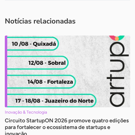
Acesse nossos canais de atendimento
Ficou com alguma dúvida?
.
Se
você é um profissional da imprensa, entre em contato pelo
imprensa@sebrae.com.br
fale com a ASN em cada UF
ou
Notícias relacionadas
Inovação & Tecnologia
Circuito StartupON 2026 promove quatro edições
para fortalecer o ecossistema de startups e
inovação