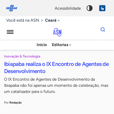
Fale
Acessibilidade
conosco
0
acessibilidade
9
Ceará
Você está na ASN
Dados
para
busca
Agência
Início
Editorias
Palavra
Sebrae
chave
de
Inovação & Tecnologia
Ibiapaba realiza o IX Encontro de Agentes de
Notícias
Desenvolvimento
O IX Encontro de Agentes de Desenvolvimento da
Ibiapaba não foi apenas um momento de celebração, mas
um catalisador para o futuro.
Por
Redação