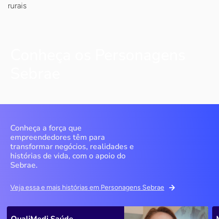
rurais
Conheça os Personagens
Sebrae
Conheça a força que
empreendedores têm para
transformar negócios, realidades e
histórias de vida, com o apoio do
Sebrae.
Veja essa e mais histórias em Personagens Sebrae
QualiMedi Saúde