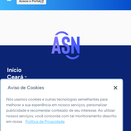
Acesse o Portal
Início
Ceará
Sobre a ASN
Aviso de Cookies
Últimas notícias
Entre em contato
Nós usamos cookies e outras tecnologias semelhantes para
Editorias
melhorar a sua experiência em nossos serviços, personalizar
publicidade e recomendar conteúdo de seu interesse. Ao utilizar
Economia & Política
nossos serviços, você concorda com tal monitoramento descrito
em nossa
Política de Privacidade
Inovação & Tecnologia
Cultura empreendedora