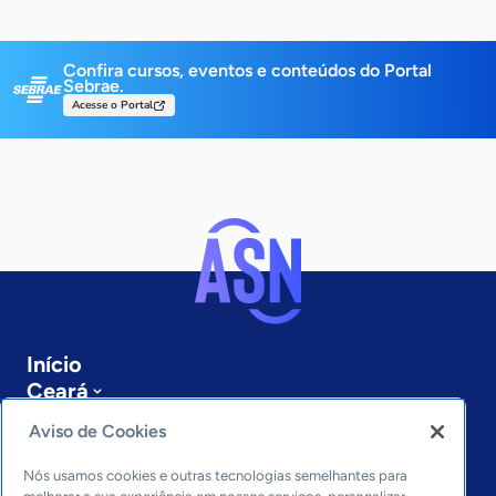
Confira cursos, eventos e conteúdos do Portal
Sebrae.
Acesse o Portal
Início
Ceará
Sobre a ASN
Aviso de Cookies
Últimas notícias
Entre em contato
Nós usamos cookies e outras tecnologias semelhantes para