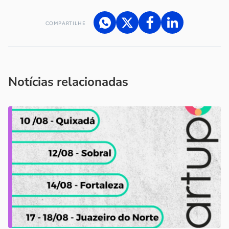
COMPARTILHE
Acesse nossos canais de atendimento
Ficou com alguma dúvida?
.
Se
você é um profissional da imprensa, entre em contato pelo
imprensa@sebrae.com.br
fale com a ASN em cada UF
ou
Notícias relacionadas