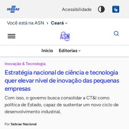
Fale
Acessibilidade
conosco
0
acessibilidade
9
Ceará
Você está na ASN
Dados
para
busca
Agência
Início
Editorias
Palavra
Sebrae
chave
de
Inovação & Tecnologia
Estratégia nacional de ciência e tecnologia
Notícias
quer elevar nível de inovação das pequenas
empresas
Com isso, o governo busca consolidar a CT&I como
política de Estado, capaz de sustentar um novo ciclo de
desenvolvimento industrial,
Por
Sebrae Nacional