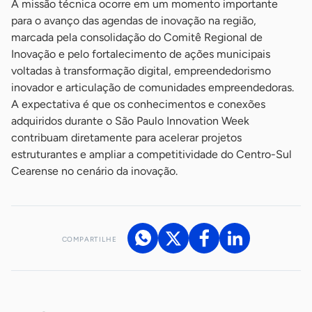
A missão técnica ocorre em um momento importante
para o avanço das agendas de inovação na região,
marcada pela consolidação do Comitê Regional de
Inovação e pelo fortalecimento de ações municipais
voltadas à transformação digital, empreendedorismo
inovador e articulação de comunidades empreendedoras.
A expectativa é que os conhecimentos e conexões
adquiridos durante o São Paulo Innovation Week
contribuam diretamente para acelerar projetos
estruturantes e ampliar a competitividade do Centro-Sul
Cearense no cenário da inovação.
COMPARTILHE
Acesse nossos canais de atendimento
Ficou com alguma dúvida?
.
Se
você é um profissional da imprensa, entre em contato pelo
imprensa@sebrae.com.br
fale com a ASN em cada UF
ou