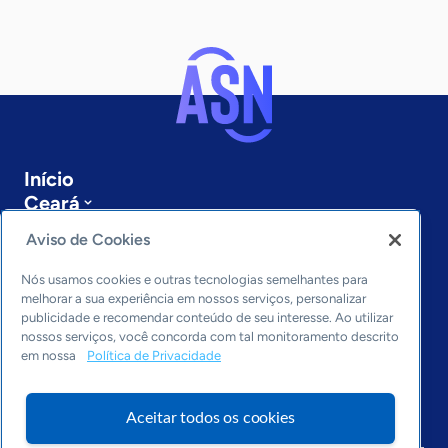
Início
Ceará
Sobre a ASN
Aviso de Cookies
Últimas notícias
Entre em contato
Nós usamos cookies e outras tecnologias semelhantes para
Editorias
melhorar a sua experiência em nossos serviços, personalizar
publicidade e recomendar conteúdo de seu interesse. Ao utilizar
Economia & Política
nossos serviços, você concorda com tal monitoramento descrito
em nossa
Política de Privacidade
Inovação & Tecnologia
Cultura empreendedora
Dados
Aceitar todos os cookies
Arquivo