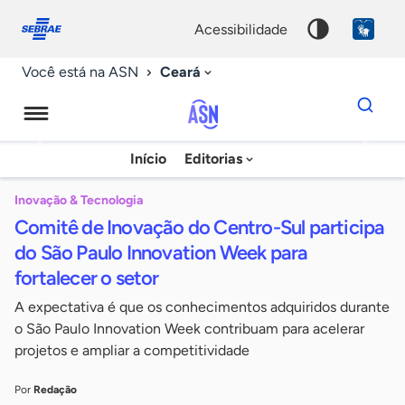
Fale
Acessibilidade
conosco
0
acessibilidade
9
Ceará
Você está na ASN
Dados
para
busca
Agência
Início
Editorias
Palavra
Sebrae
chave
de
Inovação & Tecnologia
Comitê de Inovação do Centro-Sul participa
Notícias
do São Paulo Innovation Week para
fortalecer o setor
A expectativa é que os conhecimentos adquiridos durante
o São Paulo Innovation Week contribuam para acelerar
projetos e ampliar a competitividade
Por
Redação