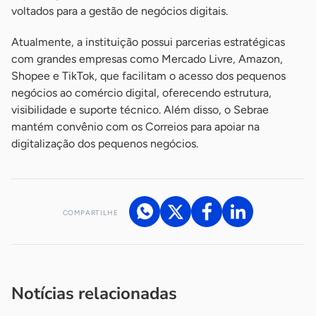
voltados para a gestão de negócios digitais.
Atualmente, a instituição possui parcerias estratégicas
com grandes empresas como Mercado Livre, Amazon,
Shopee e TikTok, que facilitam o acesso dos pequenos
negócios ao comércio digital, oferecendo estrutura,
visibilidade e suporte técnico. Além disso, o Sebrae
mantém convênio com os Correios para apoiar na
digitalização dos pequenos negócios.
COMPARTILHE
Acesse nossos canais de atendimento
Ficou com alguma dúvida?
.
Se
você é um profissional da imprensa, entre em contato pelo
imprensa@sebrae.com.br
fale com a ASN em cada UF
ou
Notícias relacionadas