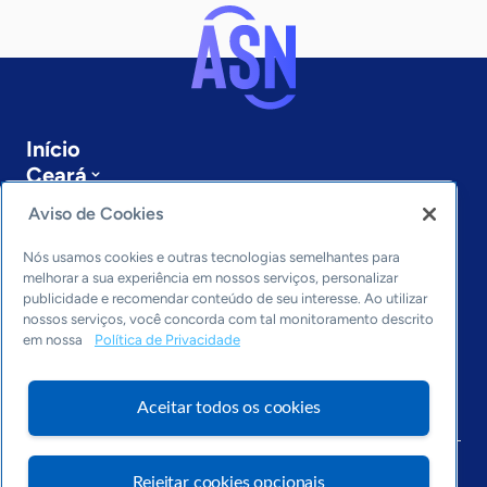
Início
Ceará
Sobre a ASN
Aviso de Cookies
Últimas notícias
Entre em contato
Nós usamos cookies e outras tecnologias semelhantes para
Editorias
melhorar a sua experiência em nossos serviços, personalizar
publicidade e recomendar conteúdo de seu interesse. Ao utilizar
Economia & Política
nossos serviços, você concorda com tal monitoramento descrito
em nossa
Política de Privacidade
Inovação & Tecnologia
Cultura empreendedora
Dados
Aceitar todos os cookies
Arquivo
Rejeitar cookies opcionais