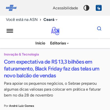
Fale
Acessibilidade
conosco
0
acessibilidade
9
Ceará
Você está na ASN
Dados
para
busca
Agência
Início
Editorias
Palavra
Sebrae
chave
de
Inovação & Tecnologia
Com expectativa de R$ 13,3 bilhões em
Notícias
faturamento, Black Friday faz das telas um
novo balcão de vendas
Para apoiar os pequenos negócios, o Sebrae preparou
algumas dicas valiosas para colocar em prática e faturar
bem no dia 28 de novembro
Por
André Luiz Gomes