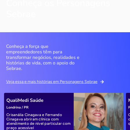
Conheça os Personagens
Sebrae
Conheça a força que
empreendedores têm para
transformar negócios, realidades e
histórias de vida, com o apoio do
Sebrae.
Veja essa e mais histórias em Personagens Sebrae
QualiMedi Saúde
Londrina / PR
P
Crisanália Cinagava e Fernando
Cinagava abriram clínica com
atendimento de nível particular com
preço acessível