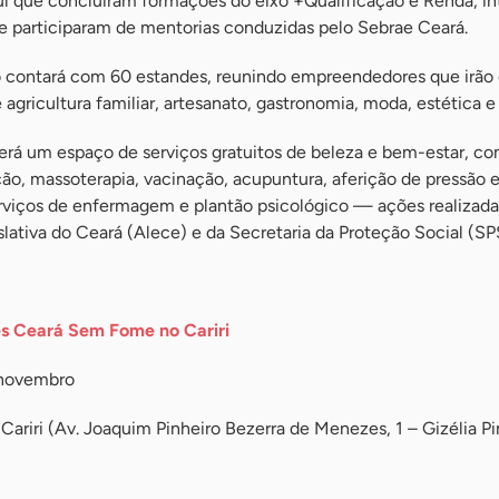
Sul que concluíram formações do eixo +Qualificação e Renda, i
e participaram de mentorias conduzidas pelo Sebrae Ceará.
 contará com 60 estandes, reunindo empreendedores que irão 
agricultura familiar, artesanato, gastronomia, moda, estética e
á um espaço de serviços gratuitos de beleza e bem-estar, co
ão, massoterapia, vacinação, acupuntura, aferição de pressão e
serviços de enfermagem e plantão psicológico — ações realizad
lativa do Ceará (Alece) e da Secretaria da Proteção Social (SP
es Ceará Sem Fome no Cariri
 novembro
Cariri (Av. Joaquim Pinheiro Bezerra de Menezes, 1 – Gizélia Pi