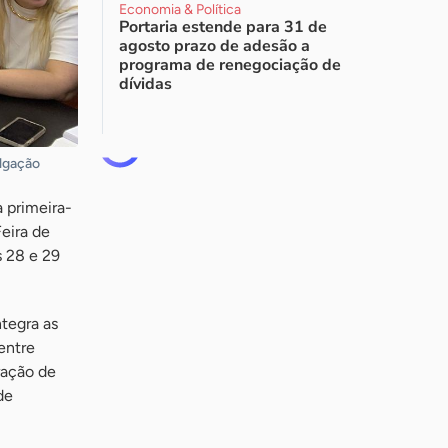
Economia & Política
Portaria estende para 31 de
agosto prazo de adesão a
programa de renegociação de
dívidas
ulgação
 primeira-
Feira de
s 28 e 29
tegra as
entre
ração de
de