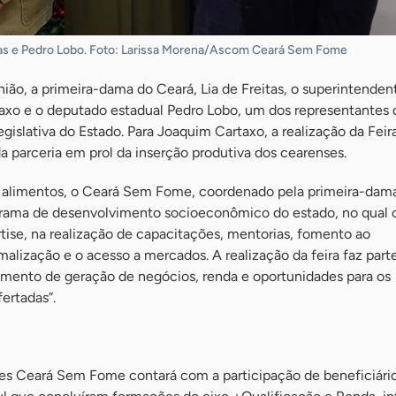
itas e Pedro Lobo. Foto: Larissa Morena/Ascom Ceará Sem Fome
nião, a primeira-dama do Ceará, Lia de Freitas, o superintenden
xo e o deputado estadual Pedro Lobo, um dos representantes 
gislativa do Estado. Para Joaquim Cartaxo, a realização da Feira
 parceria em prol da inserção produtiva dos cearenses.
 alimentos, o Ceará Sem Fome, coordenado pela primeira-dama
grama de desenvolvimento socioeconômico do estado, no qual 
tise, na realização de capacitações, mentorias, fomento ao
lização e o acesso a mercados. A realização da feira faz part
momento de geração de negócios, renda e oportunidades para os
fertadas”.
des Ceará Sem Fome contará com a participação de beneficiári