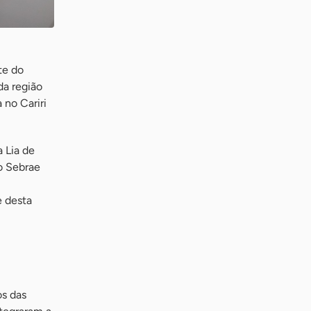
te do
da região
 no Cariri
 Lia de
o Sebrae
e desta
os das