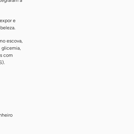
ntegraram a
expor e
 beleza.
mo escova,
 glicemia,
as com
S).
nheiro