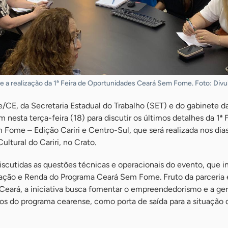
re a realização da 1ª Feira de Oportunidades Ceará Sem Fome. Foto: Div
/CE, da Secretaria Estadual do Trabalho (SET) e do gabinete da
nesta terça-feira (18) para discutir os últimos detalhes da 1ª 
Fome – Edição Cariri e Centro-Sul, que será realizada nos dia
ltural do Cariri, no Crato.
scutidas as questões técnicas e operacionais do evento, que in
icação e Renda do Programa Ceará Sem Fome. Fruto da parceria 
eará, a iniciativa busca fomentar o empreendedorismo e a ge
ios do programa cearense, como porta de saída para a situação 