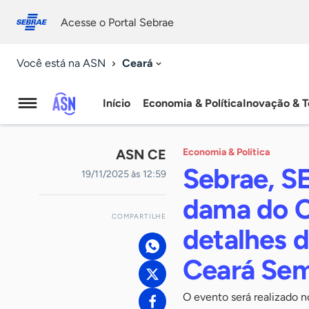
Fale
Acessibilidade
conosco
0
Acesse o Portal Sebrae
9
Ceará
Você está na ASN
Início
Economia & Política
Inovação & T
Agência
Sebrae
ASN CE
Economia & Política
de
Sebrae, SE
19/11/2025 às 12:59
Notícias
dama do C
COMPARTILHE
detalhes d
Ceará Se
O evento será realizado n