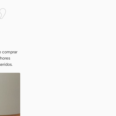
e comprar
lhores
eridos.