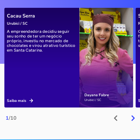
Cacau Serra
Urubici / SC
R
A empreendedora decidiu seguir
seu sonho de ter um negócio
próprio, investiu no mercado de
chocolates e virou atrativo turístico
em Santa Catarina.
Dayana Fabre
Urubici / SC
Saiba mais
1
/10