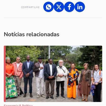
COMPARTILHE
Acesse nossos canais de atendimento
Ficou com alguma dúvida?
.
Se
você é um profissional da imprensa, entre em contato pelo
imprensa@sebrae.com.br
fale com a ASN em cada UF
ou
Notícias relacionadas
Economia & Política