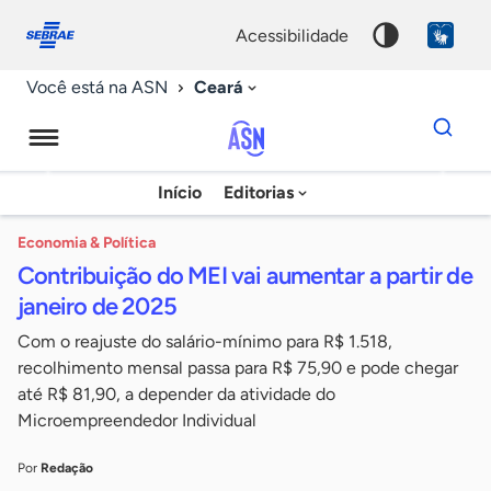
Fale
Acessibilidade
conosco
0
acessibilidade
9
Ceará
Você está na ASN
Dados
para
busca
Agência
Início
Editorias
Palavra
Sebrae
chave
de
Economia & Política
Contribuição do MEI vai aumentar a partir de
Notícias
janeiro de 2025
Com o reajuste do salário-mínimo para R$ 1.518,
recolhimento mensal passa para R$ 75,90 e pode chegar
até R$ 81,90, a depender da atividade do
Microempreendedor Individual
Por
Redação