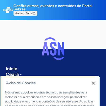
Confira cursos, eventos e conteúdos do Portal
Sebrae.
Acesse o Portal
Início
Ceará
Sobre a ASN
Aviso de Cookies
Últimas notícias
Entre em contato
Nós usamos cookies e outras tecnologias semelhantes para
Editorias
melhorar a sua experiência em nossos serviços, personalizar
publicidade e recomendar conteúdo de seu interesse. Ao utilizar
nossos serviços, você concorda com tal monitoramento descrito