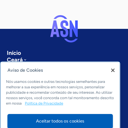
Início
Ceará
Sobre a ASN
Aviso de Cookies
Últimas notícias
Entre em contato
Nós usamos cookies e outras tecnologias semelhantes para
Editorias
melhorar a sua experiência em nossos serviços, personalizar
publicidade e recomendar conteúdo de seu interesse. Ao utilizar
Economia & Política
nossos serviços, você concorda com tal monitoramento descrito
em nossa
Política de Privacidade
Inovação & Tecnologia
Cultura empreendedora
Dados
Aceitar todos os cookies
Arquivo