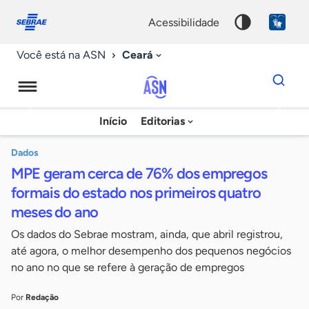
Fale
Acessibilidade
conosco
0
acessibilidade
9
Ceará
Você está na ASN
Dados
para
busca
Agência
Início
Editorias
Palavra
Sebrae
chave
de
Dados
MPE geram cerca de 76% dos empregos
Notícias
formais do estado nos primeiros quatro
meses do ano
Os dados do Sebrae mostram, ainda, que abril registrou,
até agora, o melhor desempenho dos pequenos negócios
no ano no que se refere à geração de empregos
Por
Redação