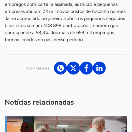
empregos com carteira assinada, as micro e pequenas
empresas abriram 72 mil novos postos de trabalho no mês.
Já no acumulado de janeiro a abril, os pequenos negócios
brasileiros somam 408.898 contratações, número que
corresponde a 58,4% dos mais de 699 mil empregos
formais criados no país nesse período.
COMPARTILHE
Acesse nossos canais de atendimento
Ficou com alguma dúvida?
.
Se
você é um profissional da imprensa, entre em contato pelo
imprensa@sebrae.com.br
fale com a ASN em cada UF
ou
Notícias relacionadas