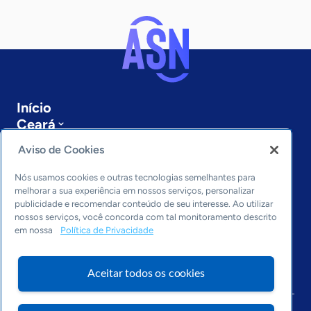
Início
Ceará
Sobre a ASN
Aviso de Cookies
Últimas notícias
Entre em contato
Nós usamos cookies e outras tecnologias semelhantes para
Editorias
melhorar a sua experiência em nossos serviços, personalizar
publicidade e recomendar conteúdo de seu interesse. Ao utilizar
Economia & Política
nossos serviços, você concorda com tal monitoramento descrito
em nossa
Política de Privacidade
Inovação & Tecnologia
Cultura empreendedora
Dados
Aceitar todos os cookies
Arquivo