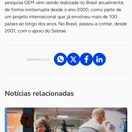
pesquisa GEM vem sendo realizada no Brasil anualmente,
de forma ininterrupta desde o ano 2000, como parte de
um projeto internacional que já envolveu mais de 100
países ao longo dos anos. No Brasil, passou a contar, desde
2001, com o apoio do Sebrae.
COMPARTILHE
Acesse nossos canais de atendimento
Ficou com alguma dúvida?
.
Se
você é um profissional da imprensa, entre em contato pelo
imprensa@sebrae.com.br
fale com a ASN em cada UF
ou
Notícias relacionadas