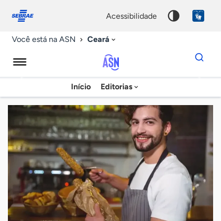
Fale
Acessibilidade
conosco
0
acessibilidade
9
Ceará
Você está na ASN
Dados
para
busca
Agência
Início
Editorias
Palavra
Sebrae
chave
de
Notícias