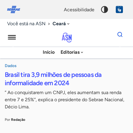
Fale
Acessibilidade
conosco
0
acessibilidade
9
Ceará
Você está na ASN
Dados
para
busca
Agência
Início
Editorias
Palavra
Sebrae
chave
de
Dados
Brasil tira 3,9 milhões de pessoas da
Notícias
informalidade em 2024
” Ao conquistarem um CNPJ, eles aumentam sua renda
entre 7 e 25%”, explica o presidente do Sebrae Nacional,
Décio Lima.
Por
Redação