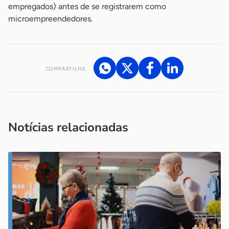
empregados) antes de se registrarem como
microempreendedores.
COMPARTILHE
Acesse nossos canais de atendimento
Ficou com alguma dúvida?
.
Se
você é um profissional da imprensa, entre em contato pelo
imprensa@sebrae.com.br
fale com a ASN em cada UF
ou
Notícias relacionadas