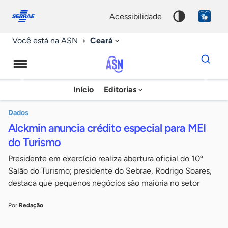
Fale
Acessibilidade
conosco
0
acessibilidade
9
Ceará
Você está na ASN
Dados
para
busca
Agência
Início
Editorias
Palavra
Sebrae
chave
de
Dados
Alckmin anuncia crédito especial para MEI
Notícias
do Turismo
Presidente em exercício realiza abertura oficial do 10º
Salão do Turismo; presidente do Sebrae, Rodrigo Soares,
destaca que pequenos negócios são maioria no setor
Por
Redação