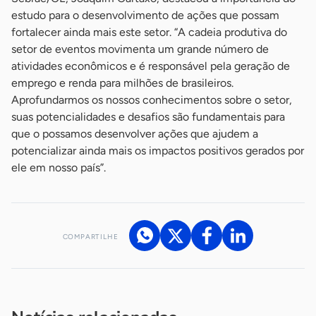
estudo para o desenvolvimento de ações que possam
fortalecer ainda mais este setor. “A cadeia produtiva do
setor de eventos movimenta um grande número de
atividades econômicos e é responsável pela geração de
emprego e renda para milhões de brasileiros.
Aprofundarmos os nossos conhecimentos sobre o setor,
suas potencialidades e desafios são fundamentais para
que o possamos desenvolver ações que ajudem a
potencializar ainda mais os impactos positivos gerados por
ele em nosso país”.
COMPARTILHE
Acesse nossos canais de atendimento
Ficou com alguma dúvida?
.
Se
você é um profissional da imprensa, entre em contato pelo
imprensa@sebrae.com.br
fale com a ASN em cada UF
ou