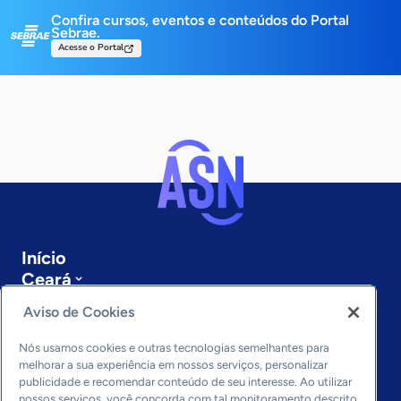
Confira cursos, eventos e conteúdos do Portal
Sebrae.
Acesse o Portal
Início
Ceará
Sobre a ASN
Aviso de Cookies
Últimas notícias
Entre em contato
Nós usamos cookies e outras tecnologias semelhantes para
Editorias
melhorar a sua experiência em nossos serviços, personalizar
publicidade e recomendar conteúdo de seu interesse. Ao utilizar
Economia & Política
nossos serviços, você concorda com tal monitoramento descrito