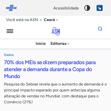
Fale
Acessibilidade
conosco
0
acessibilidade
9
Ceará
Você está na ASN
Dados
para
busca
Agência
Início
Editorias
Palavra
Sebrae
chave
de
Dados
70% dos MEIs se dizem preparados para
Notícias
atender a demanda durante a Copa do
Mundo
Pesquisa do Sebrae revela que o aumento de demanda é o
principal impacto esperado por quem antecipa alguma
alteração de vendas no Mundial, com destaque para o
Comércio (21%)