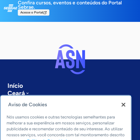
Confira cursos, eventos e conteúdos do Portal
Sebrae.
Acesse o Portal
Início
Ceará
Sobre a ASN
Aviso de Cookies
Últimas notícias
Entre em contato
Nós usamos cookies e outras tecnologias semelhantes para
Editorias
melhorar a sua experiência em nossos serviços, personalizar
publicidade e recomendar conteúdo de seu interesse. Ao utilizar
Economia & Política
nossos serviços, você concorda com tal monitoramento descrito