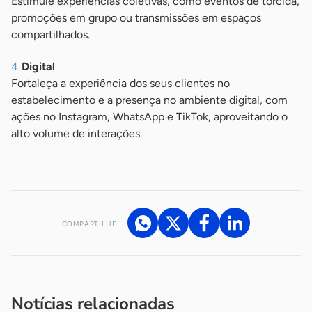
Estimule experiências coletivas, como eventos de torcida,
promoções em grupo ou transmissões em espaços
compartilhados.
Digital
Fortaleça a experiência dos seus clientes no
estabelecimento e a presença no ambiente digital, com
ações no Instagram, WhatsApp e TikTok, aproveitando o
alto volume de interações.
COMPARTILHE
Acesse nossos canais de atendimento
Ficou com alguma dúvida?
.
Se
você é um profissional da imprensa, entre em contato pelo
imprensa@sebrae.com.br
fale com a ASN em cada UF
ou
Notícias relacionadas