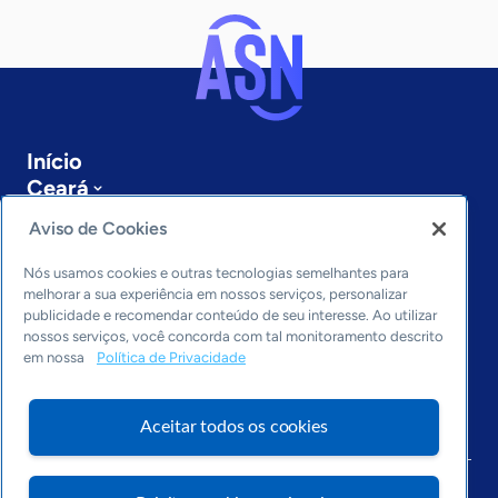
Início
Ceará
Sobre a ASN
Aviso de Cookies
Últimas notícias
Entre em contato
Nós usamos cookies e outras tecnologias semelhantes para
Editorias
melhorar a sua experiência em nossos serviços, personalizar
publicidade e recomendar conteúdo de seu interesse. Ao utilizar
Economia & Política
nossos serviços, você concorda com tal monitoramento descrito
em nossa
Política de Privacidade
Inovação & Tecnologia
Cultura empreendedora
Dados
Aceitar todos os cookies
Arquivo