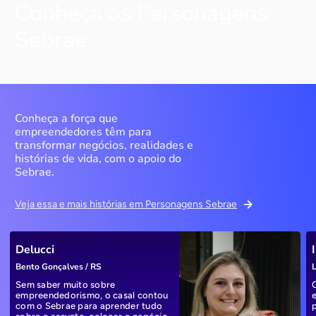
Conheça os Personagens
Sebrae
Conheça a força que
empreendedores têm para
transformar negócios, realidades e
histórias de vida, com o apoio do
Sebrae.
Veja essa e mais histórias em Personagens Sebrae
Delucci
Bento Gonçalves / RS
L
Sem saber muito sobre
empreendedorismo, o casal contou
com o Sebrae para aprender tudo