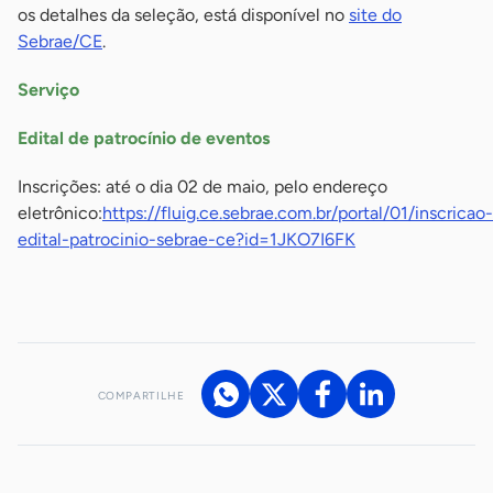
os detalhes da seleção, está disponível no
site do
Sebrae/CE
.
Serviço
Edital de patrocínio de eventos
Inscrições: até o dia 02 de maio, pelo endereço
eletrônico:
https://fluig.ce.sebrae.com.br/portal/01/inscricao-
edital-patrocinio-sebrae-ce?id=1JKO7I6FK
-
COMPARTILHE
Acesse nossos canais de atendimento
Ficou com alguma dúvida?
.
Se
você é um profissional da imprensa, entre em contato pelo