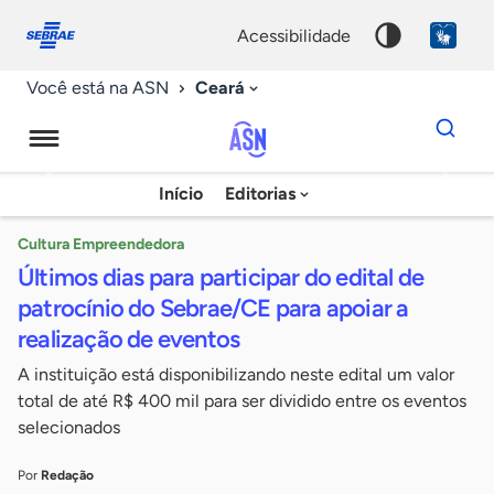
Fale
Acessibilidade
conosco
0
acessibilidade
9
Ceará
Você está na ASN
Dados
para
busca
Agência
Início
Editorias
Palavra
Sebrae
chave
de
Cultura Empreendedora
Últimos dias para participar do edital de
Notícias
patrocínio do Sebrae/CE para apoiar a
realização de eventos
A instituição está disponibilizando neste edital um valor
total de até R$ 400 mil para ser dividido entre os eventos
selecionados
Por
Redação