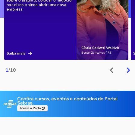
sobre o assunto, colocar o negócio
nos eixos e ainda abrir uma nova
empresa
Cíntia Ceriotti Weirich
Bento Gonçalves / RS
Saiba mais
1
/10
Confira cursos, eventos e conteúdos do Portal
Sebrae.
Acesse o Portal