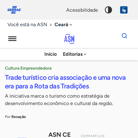
Fale
Acessibilidade
conosco
0
acessibilidade
9
Ceará
Você está na ASN
Dados
para
busca
Agência
Início
Editorias
Palavra
Sebrae
chave
de
Cultura Empreendedora
Trade turístico cria associação e uma nova
Notícias
era para a Rota das Tradições
A iniciativa marca o turismo como estratégia de
desenvolvimento econômico e cultural da região.
Por
Resação
ASN CE
COMPARTILHE