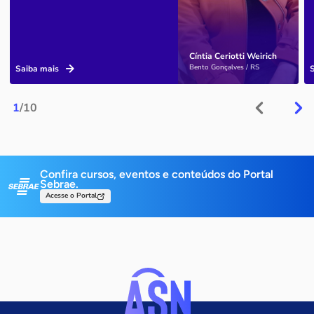
Cíntia Ceriotti Weirich
Bento Gonçalves / RS
Saiba mais
1
/10
Confira cursos, eventos e conteúdos do Portal
Sebrae.
Acesse o Portal