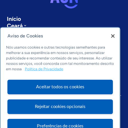
Início
Ceará
Sobre a ASN
Aviso de Cookies
Últimas notícias
Entre em contato
Nós usamos cookies e outras tecnologias semelhantes para
Editorias
melhorar a sua experiência em nossos serviços, personalizar
publicidade e recomendar conteúdo de seu interesse. Ao utilizar
Economia & Política
nossos serviços, você concorda com tal monitoramento descrito
em nossa
Política de Privacidade
Inovação & Tecnologia
Cultura empreendedora
Dados
Aceitar todos os cookies
Arquivo
Rejeitar cookies opcionais
Preferências de cookies