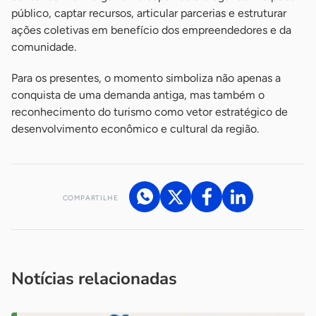
público, captar recursos, articular parcerias e estruturar
ações coletivas em benefício dos empreendedores e da
comunidade.
Para os presentes, o momento simboliza não apenas a
conquista de uma demanda antiga, mas também o
reconhecimento do turismo como vetor estratégico de
desenvolvimento econômico e cultural da região.
COMPARTILHE
Acesse nossos canais de atendimento
Ficou com alguma dúvida?
.
Se
você é um profissional da imprensa, entre em contato pelo
imprensa@sebrae.com.br
fale com a ASN em cada UF
ou
Notícias relacionadas