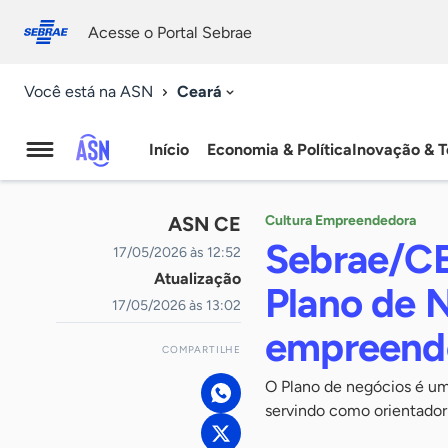
Fale
Acessibilidade
conosco
0
Acesse o Portal Sebrae
9
Ceará
Você está na ASN
Início
Economia & Política
Inovação & T
Agência
Sebrae
ASN CE
Cultura Empreendedora
de
Sebrae/CE
17/05/2026 às 12:52
Atualização
Notícias
Plano de 
17/05/2026 às 13:02
empreende
COMPARTILHE
O Plano de negócios é um
servindo como orientador