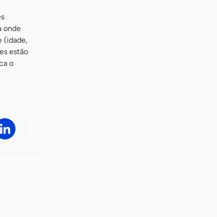
es
a onde
e (idade,
tes estão
ca o