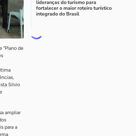
lideranças do turismo para
fortalecer o maior roteiro turístico
integrado do Brasil
e “Plano de
es
ltima
ências,
sta Silvio
e
sa ampliar
dos
s para a
orma