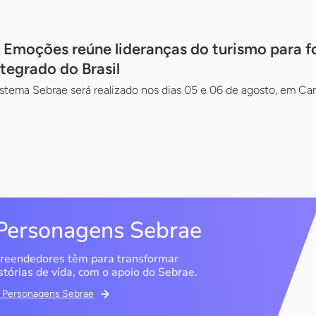
Emoções reúne lideranças do turismo para fo
ntegrado do Brasil
stema Sebrae será realizado nos dias 05 e 06 de agosto, em C
Personagens Sebrae
reendedores têm para transformar
stórias de vida, com o apoio do Sebrae.
em Personagens Sebrae