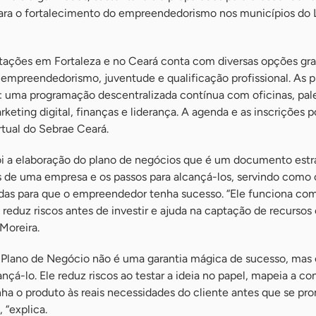
para o fortalecimento do empreendedorismo nos municípios do L
ações em Fortaleza e no Ceará conta com diversas opções gra
 empreendedorismo, juventude e qualificação profissional. As p
m: uma programação descentralizada contínua com oficinas, pale
eting digital, finanças e liderança. A agenda e as inscrições 
tual do Sebrae Ceará.
 foi a elaboração do plano de negócios que é um documento estr
s de uma empresa e os passos para alcançá-los, servindo como 
adas para que o empreendedor tenha sucesso. “Ele funciona c
 reduz riscos antes de investir e ajuda na captação de recursos
 Moreira.
Plano de Negócio não é uma garantia mágica de sucesso, mas 
nçá-lo. Ele reduz riscos ao testar a ideia no papel, mapeia a co
inha o produto às reais necessidades do cliente antes que se p
 “explica.