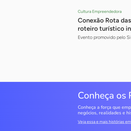
Cultura Empreendedora
Conexão Rota das 
roteiro turístico i
Evento promovido pelo Si
Conheça os 
Conheça a força que emp
negócios, realidades e hi
Veja essa e mais histórias 