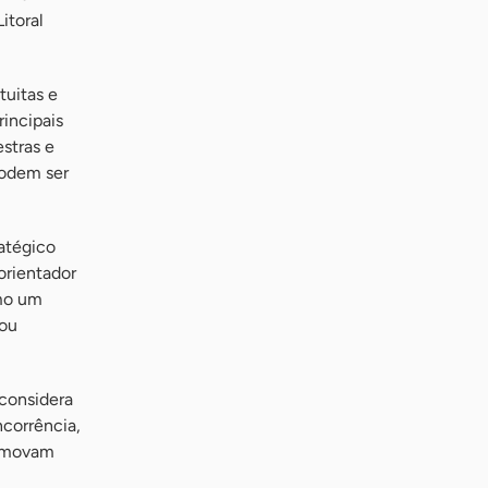
itoral
tuitas e
rincipais
stras e
podem ser
atégico
orientador
omo um
 ou
considera
ncorrência,
romovam