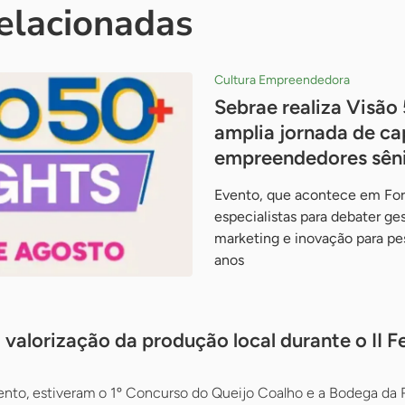
relacionadas
Cultura Empreendedora
Sebrae realiza Visão 
amplia jornada de ca
empreendedores sêni
Evento, que acontece em For
especialistas para debater gest
marketing e inovação para p
anos
 valorização da produção local durante o II F
ento, estiveram o 1º Concurso do Queijo Coalho e a Bodega da 