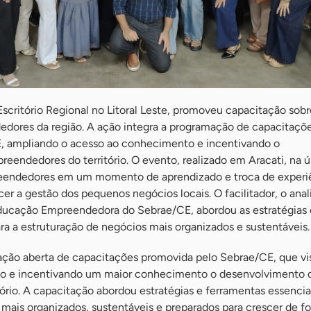
scritório Regional no Litoral Leste, promoveu capacitação sobr
dores da região. A ação integra a programação de capacitaçõ
, ampliando o acesso ao conhecimento e incentivando o
endedores do território. O evento, realizado em Aracati, na ú
reendedores em um momento de aprendizado e troca de experi
er a gestão dos pequenos negócios locais. O facilitador, o anali
ducação Empreendedora do Sebrae/CE, abordou as estratégias 
ra a estruturação de negócios mais organizados e sustentáveis.
ação aberta de capacitações promovida pelo Sebrae/CE, que vi
o e incentivando um maior conhecimento o desenvolvimento 
rio. A capacitação abordou estratégias e ferramentas essenciai
mais organizados, sustentáveis e preparados para crescer de f