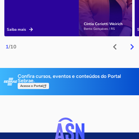
Cíntia Ceriotti Weirich
Bento Gonçalves / RS
Saiba mais
1
/10
Confira cursos, eventos e conteúdos do Portal
Sebrae.
Acesse o Portal