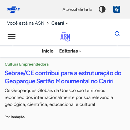
Fale
Acessibilidade
conosco
0
acessibilidade
9
Ceará
Você está na ASN
Dados
para
busca
Agência
Início
Editorias
Palavra
Sebrae
chave
de
Cultura Empreendedora
Sebrae/CE contribui para a estruturação do
Notícias
Geoparque Sertão Monumental no Cariri
Os Geoparques Globais da Unesco são territórios
reconhecidos internacionalmente por sua relevância
geológica, científica, educacional e cultural
Por
Redação