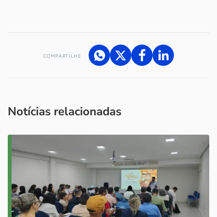
COMPARTILHE
Acesse nossos canais de atendimento
Ficou com alguma dúvida?
.
Se
você é um profissional da imprensa, entre em contato pelo
imprensa@sebrae.com.br
fale com a ASN em cada UF
ou
Notícias relacionadas