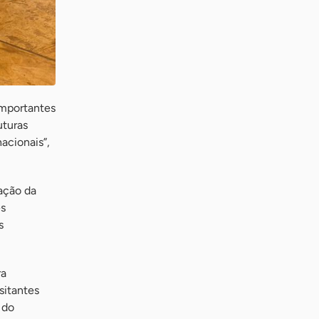
importantes
uturas
acionais”,
ação da
es
s
ra
sitantes
 do