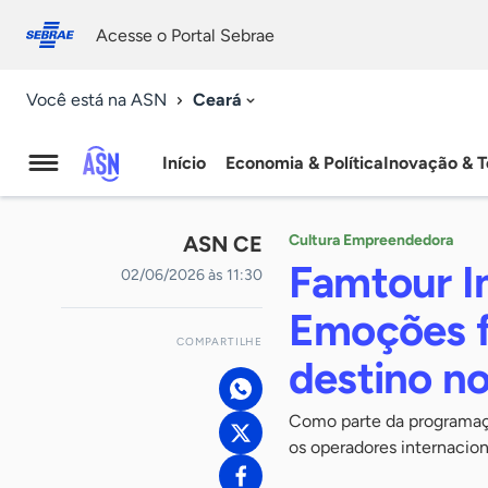
Fale
Acessibilidade
conosco
0
Acesse o Portal Sebrae
9
Ceará
Você está na ASN
Início
Economia & Política
Inovação & T
Agência
Sebrae
ASN CE
Cultura Empreendedora
de
Famtour I
02/06/2026 às 11:30
Notícias
Emoções f
COMPARTILHE
destino no
Como parte da programaçã
os operadores internaciona