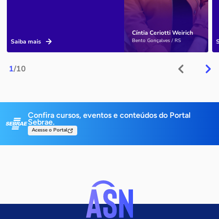
Cíntia Ceriotti Weirich
Bento Gonçalves / RS
Saiba mais
1
/10
Confira cursos, eventos e conteúdos do Portal
Sebrae.
Acesse o Portal