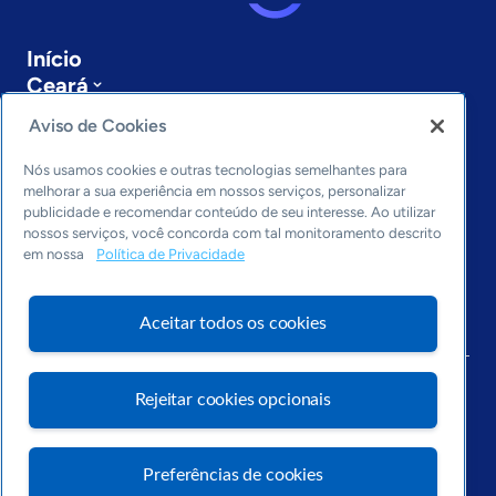
Início
Ceará
Sobre a ASN
Aviso de Cookies
Últimas notícias
Entre em contato
Nós usamos cookies e outras tecnologias semelhantes para
Editorias
melhorar a sua experiência em nossos serviços, personalizar
publicidade e recomendar conteúdo de seu interesse. Ao utilizar
Economia & Política
nossos serviços, você concorda com tal monitoramento descrito
em nossa
Política de Privacidade
Inovação & Tecnologia
Cultura empreendedora
Dados
Aceitar todos os cookies
Arquivo
Rejeitar cookies opcionais
Preferências de cookies
Visite o Portal Sebrae