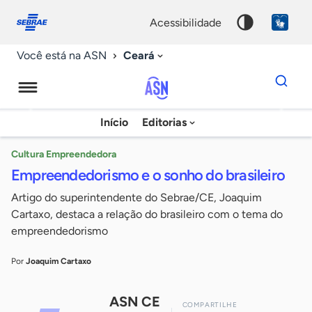
Fale
Acessibilidade
conosco
0
acessibilidade
9
Ceará
Você está na ASN
Dados
para
busca
Agência
Início
Editorias
Palavra
Sebrae
chave
de
Cultura Empreendedora
Empreendedorismo e o sonho do brasileiro
Notícias
Artigo do superintendente do Sebrae/CE, Joaquim
Cartaxo, destaca a relação do brasileiro com o tema do
empreendedorismo
Por
Joaquim Cartaxo
ASN CE
COMPARTILHE