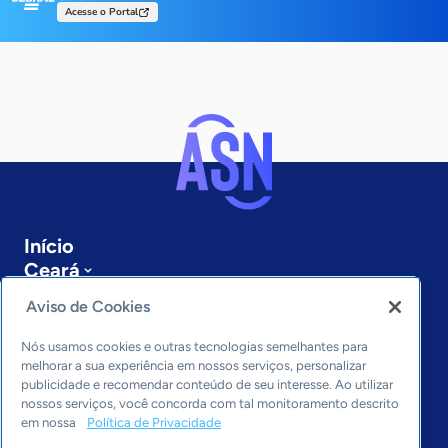
Acesse o Portal
Início
Ceará
Sobre a ASN
Aviso de Cookies
Últimas notícias
Entre em contato
Nós usamos cookies e outras tecnologias semelhantes para
Editorias
melhorar a sua experiência em nossos serviços, personalizar
publicidade e recomendar conteúdo de seu interesse. Ao utilizar
Economia & Política
nossos serviços, você concorda com tal monitoramento descrito
em nossa
Política de Privacidade
Inovação & Tecnologia