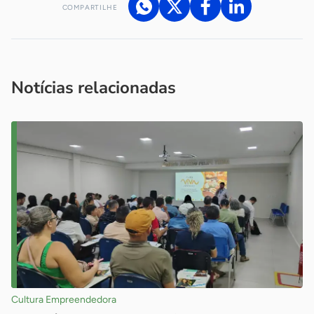
COMPARTILHE
Acesse nossos canais de atendimento
Ficou com alguma dúvida?
.
Se
você é um profissional da imprensa, entre em contato pelo
imprensa@sebrae.com.br
fale com a ASN em cada UF
ou
Notícias relacionadas
Cultura Empreendedora