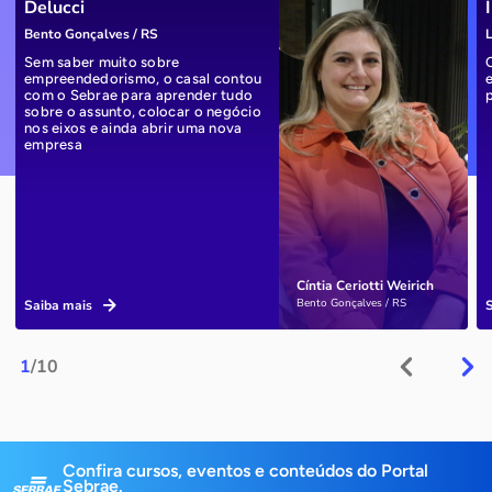
Delucci
Bento Gonçalves / RS
L
Sem saber muito sobre
empreendedorismo, o casal contou
com o Sebrae para aprender tudo
sobre o assunto, colocar o negócio
nos eixos e ainda abrir uma nova
empresa
Cíntia Ceriotti Weirich
Bento Gonçalves / RS
Saiba mais
1
/10
Confira cursos, eventos e conteúdos do Portal
Sebrae.