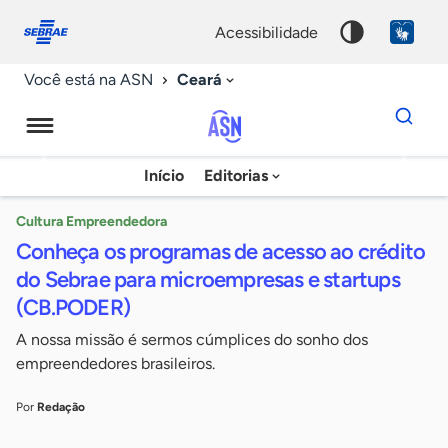
Fale
Acessibilidade
conosco
0
acessibilidade
9
Ceará
Você está na ASN
Dados
para
busca
Agência
Início
Editorias
Palavra
Sebrae
chave
de
Cultura Empreendedora
Conheça os programas de acesso ao crédito
Notícias
do Sebrae para microempresas e startups
(CB.PODER)
A nossa missão é sermos cúmplices do sonho dos
empreendedores brasileiros.
Por
Redação