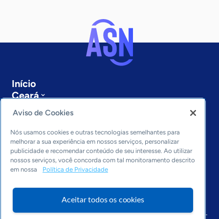
Início
Ceará
Sobre a ASN
Aviso de Cookies
Últimas notícias
Entre em contato
Nós usamos cookies e outras tecnologias semelhantes para
Editorias
melhorar a sua experiência em nossos serviços, personalizar
publicidade e recomendar conteúdo de seu interesse. Ao utilizar
Economia & Política
nossos serviços, você concorda com tal monitoramento descrito
em nossa
Política de Privacidade
Inovação & Tecnologia
Cultura empreendedora
Dados
Aceitar todos os cookies
Arquivo