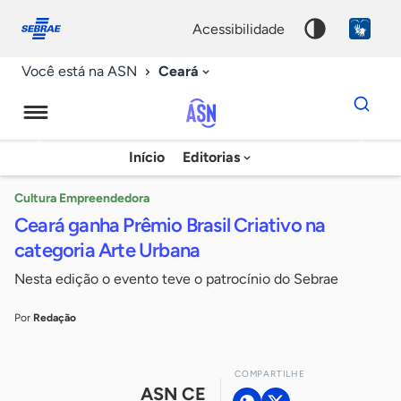
Fale
Acessibilidade
conosco
0
acessibilidade
9
Ceará
Você está na ASN
Dados
para
busca
Agência
Início
Editorias
Palavra
Sebrae
chave
de
Cultura Empreendedora
Ceará ganha Prêmio Brasil Criativo na
Notícias
categoria Arte Urbana
Nesta edição o evento teve o patrocínio do Sebrae
Por
Redação
COMPARTILHE
ASN CE