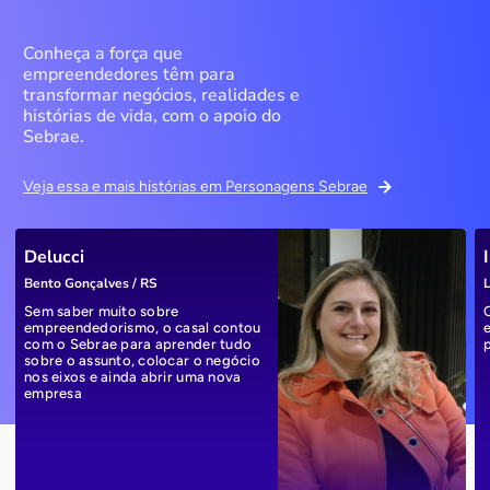
Conheça a força que
empreendedores têm para
transformar negócios, realidades e
histórias de vida, com o apoio do
Sebrae.
Veja essa e mais histórias em Personagens Sebrae
Delucci
Bento Gonçalves / RS
L
Sem saber muito sobre
empreendedorismo, o casal contou
com o Sebrae para aprender tudo
sobre o assunto, colocar o negócio
nos eixos e ainda abrir uma nova
empresa