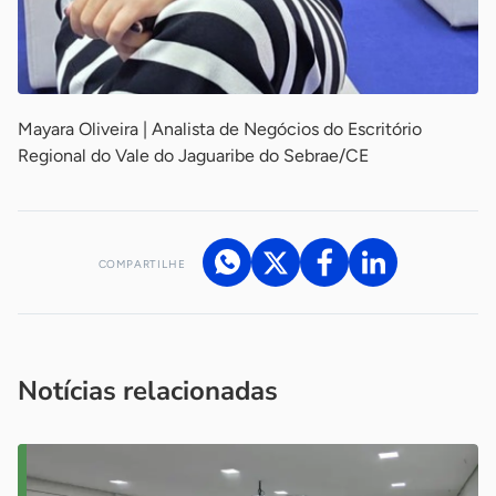
Mayara Oliveira | Analista de Negócios do Escritório
Regional do Vale do Jaguaribe do Sebrae/CE
COMPARTILHE
Acesse nossos canais de atendimento
Ficou com alguma dúvida?
.
Se
você é um profissional da imprensa, entre em contato pelo
imprensa@sebrae.com.br
fale com a ASN em cada UF
ou
Notícias relacionadas