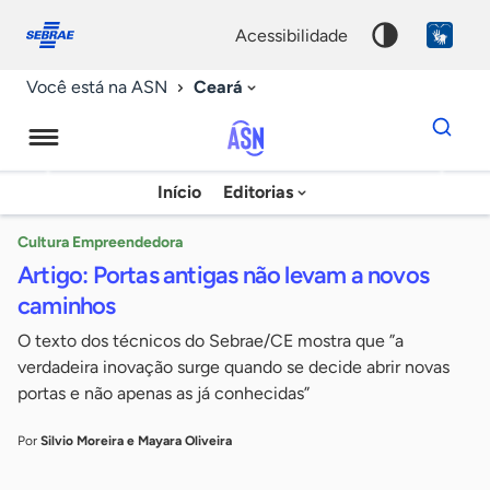
Fale
Acessibilidade
conosco
0
acessibilidade
9
Ceará
Você está na ASN
Dados
para
busca
Agência
Início
Editorias
Palavra
Sebrae
chave
de
Cultura Empreendedora
Artigo: Portas antigas não levam a novos
Notícias
caminhos
O texto dos técnicos do Sebrae/CE mostra que ”a
verdadeira inovação surge quando se decide abrir novas
portas e não apenas as já conhecidas”
Por
Silvio Moreira e Mayara Oliveira