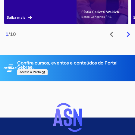
Cíntia Ceriotti Weirich
Bento Gonçalves / RS
Saiba mais
1
/10
Confira cursos, eventos e conteúdos do Portal
Sebrae.
Acesse o Portal