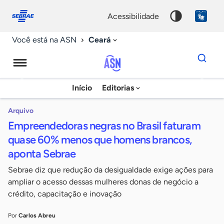
Fale
Acessibilidade
conosco
0
acessibilidade
9
Ceará
Você está na ASN
Dados
para
busca
Agência
Início
Editorias
Palavra
Sebrae
chave
de
Arquivo
Empreendedoras negras no Brasil faturam
Notícias
quase 60% menos que homens brancos,
aponta Sebrae
Sebrae diz que redução da desigualdade exige ações para
ampliar o acesso dessas mulheres donas de negócio a
crédito, capacitação e inovação
Por
Carlos Abreu