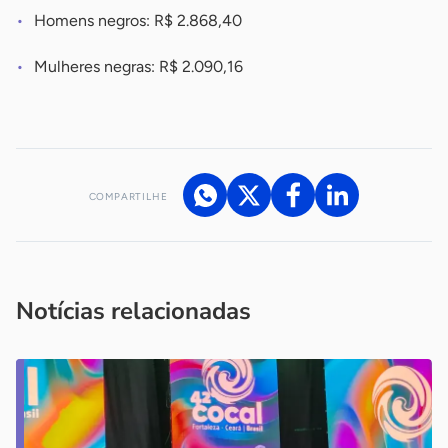
Homens negros: R$ 2.868,40
Mulheres negras: R$ 2.090,16
COMPARTILHE
Acesse nossos canais de atendimento
Ficou com alguma dúvida?
.
Se
você é um profissional da imprensa, entre em contato pelo
imprensa@sebrae.com.br
fale com a ASN em cada UF
ou
Notícias relacionadas