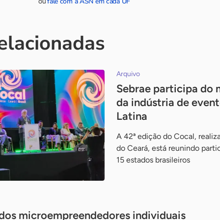
fale com a ASN em cada UF
ou
relacionadas
Arquivo
Sebrae participa do 
da indústria de even
Latina
A 42ª edição do Cocal, reali
do Ceará, está reunindo parti
15 estados brasileiros
 dos microempreendedores individuais