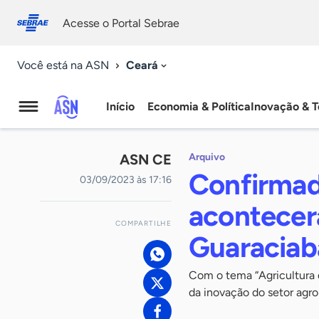
Fale
Acessibilidade
conosco
0
Acesse o Portal Sebrae
9
Ceará
Você está na ASN
Início
Economia & Política
Inovação & T
Agência
Sebrae
ASN CE
Arquivo
de
Confirmad
03/09/2023 às 17:16
Notícias
acontecer
COMPARTILHE
Guaraciab
Com o tema “Agricultura 
da inovação do setor agroi