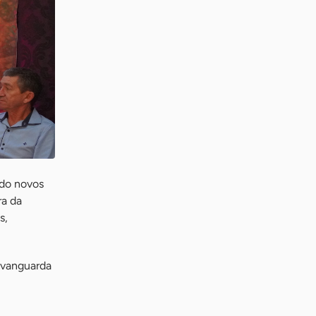
ndo novos
ra da
s,
 vanguarda