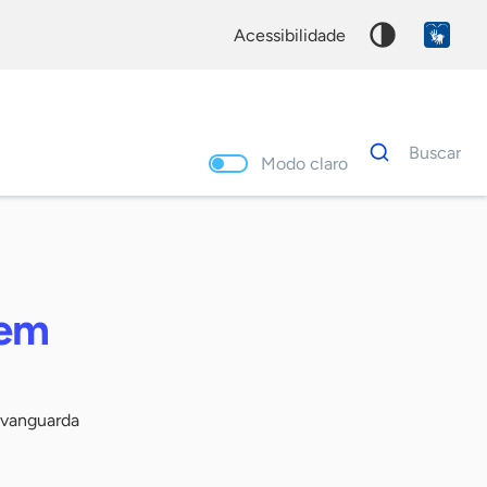
acessibilidade
Dados
Buscar
para
Modo claro
busca
Palavra
chave
 em
 vanguarda