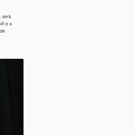
, será
AR e a
nde